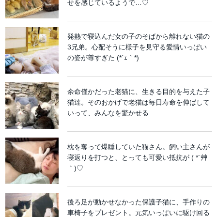
せを感じているようで…♡
発熱で寝込んだ女の子のそばから離れない猫の
3兄弟。心配そうに様子を見守る愛情いっぱい
の姿が尊すぎた (*´ｪ｀*)
余命僅かだった老猫に、生きる目的を与えた子
猫達。そのおかげで老猫は毎日寿命を伸ばして
いって、みんなを驚かせる
枕を奪って爆睡していた猫さん。飼い主さんが
寝返りを打つと、とっても可愛い抵抗が ( *´艸
｀)♡
後ろ足が動かせなかった保護子猫に、手作りの
車椅子をプレゼント。元気いっぱいに駆け回る