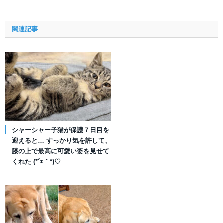
関連記事
シャーシャー子猫が保護７日目を
迎えると… すっかり気を許して、
膝の上で最高に可愛い姿を見せて
くれた (*´ｪ｀*)♡