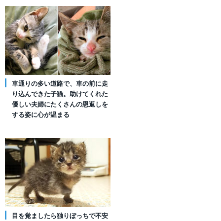
車通りの多い道路で、車の前に走
り込んできた子猫。助けてくれた
優しい夫婦にたくさんの恩返しを
する姿に心が温まる
目を覚ましたら独りぼっちで不安