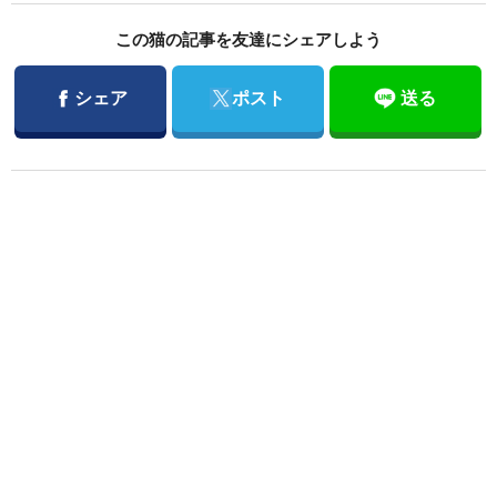
この猫の記事を友達にシェアしよう
Facebook
Twitter
シェア
ポスト
送る