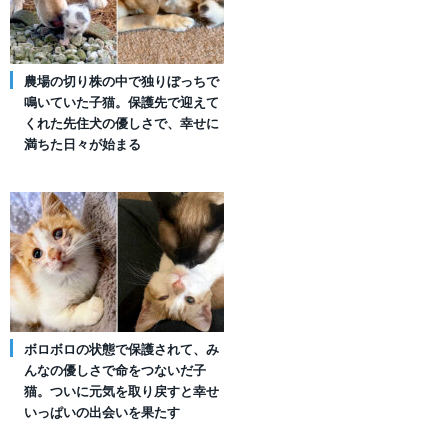
農場の切り株の中で独りぼっちで
鳴いていた子猫。保護先で迎えて
くれた先住犬の優しさで、幸せに
満ちた日々が始まる
ボロボロの状態で保護されて、み
んなの優しさで命をつないだ子
猫。ついに元気を取り戻すと幸せ
いっぱいの出会いを果たす