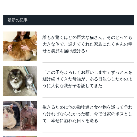
最新の記事
誰もが驚くほどの巨大な猫さん。そのとっても
大きな体で、迎えてくれた家族にたくさんの幸
せと笑顔を届け続ける♪
「この子をよろしくお願いします」ずっと人を
避け続けてきた母猫が、ある日決心したかのよ
うに大切な我が子を託してきた
生きるために他の動物達と食べ物を巡って争わ
なければならなかった猫。今では家のボスとし
て、幸せに溢れた日々を送る