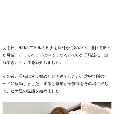
ある日、4羽のアヒルのヒナを屋外から家の中に連れて帰っ
た母猫。そしてベッドの中でくつろいでいた子猫達に、連
れてきたヒナ達を紹介しました。
その後、母猫に甘え始めたヒナ達でしたが、途中で隣のベ
ッドに移動しました。すると母猫が子猫達をその場に残し
て、ヒナ達の世話を始めました。