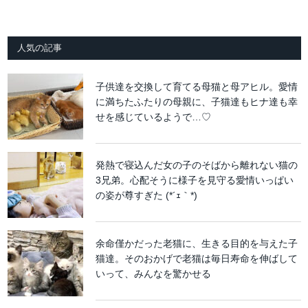
人気の記事
子供達を交換して育てる母猫と母アヒル。愛情
に満ちたふたりの母親に、子猫達もヒナ達も幸
せを感じているようで…♡
発熱で寝込んだ女の子のそばから離れない猫の
3兄弟。心配そうに様子を見守る愛情いっぱい
の姿が尊すぎた (*´ｪ｀*)
余命僅かだった老猫に、生きる目的を与えた子
猫達。そのおかげで老猫は毎日寿命を伸ばして
いって、みんなを驚かせる