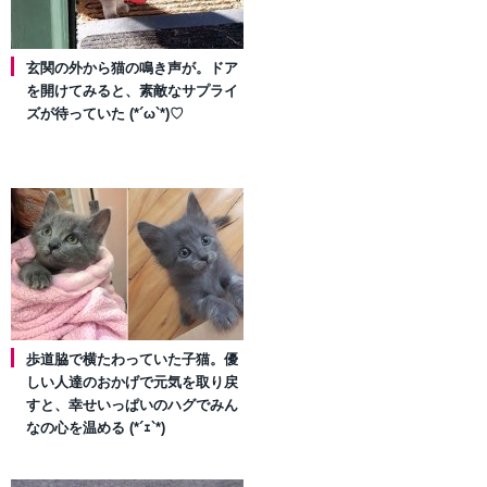
玄関の外から猫の鳴き声が。ドア
を開けてみると、素敵なサプライ
ズが待っていた (*´ω`*)♡
歩道脇で横たわっていた子猫。優
しい人達のおかげで元気を取り戻
すと、幸せいっぱいのハグでみん
なの心を温める (*´ｪ`*)