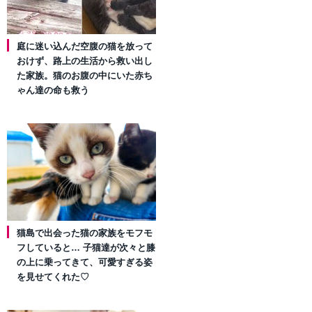
庭に迷い込んだ空腹の猫を放って
おけず、路上の生活から救い出し
た家族。猫のお腹の中にいた赤ち
ゃん達の命も救う
猫島で出会った猫の家族をモフモ
フしていると… 子猫達が次々と膝
の上に乗ってきて、可愛すぎる姿
を見せてくれた♡