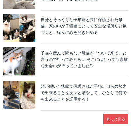
自分とそっくりな子猫達と共に保護された母
猫。家の中が子猫達にとって安全な場所だと気
づくと、徐々に心を開き始める
子猫を産んで間もない母猫が「ついて来て」と
言うので行ってみたら… そこにはとっても素敵
な出会いが待っていました♡
頭が傾いた状態で保護された子猫。自らの努力
で出来ることを次々と増やして、ひとりで何で
も出来ることを証明する！
もっと見る