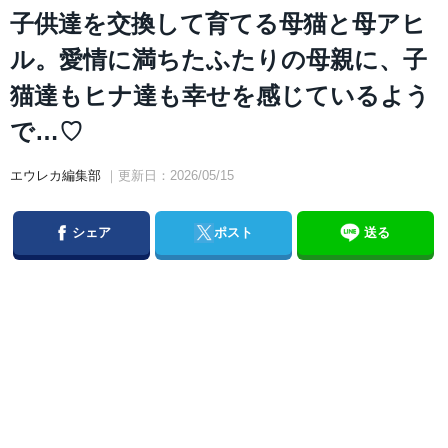
子供達を交換して育てる母猫と母アヒ
ル。愛情に満ちたふたりの母親に、子
猫達もヒナ達も幸せを感じているよう
で…♡
エウレカ編集部
｜更新日：2026/05/15
Facebook
Twitter
シェア
ポスト
送る