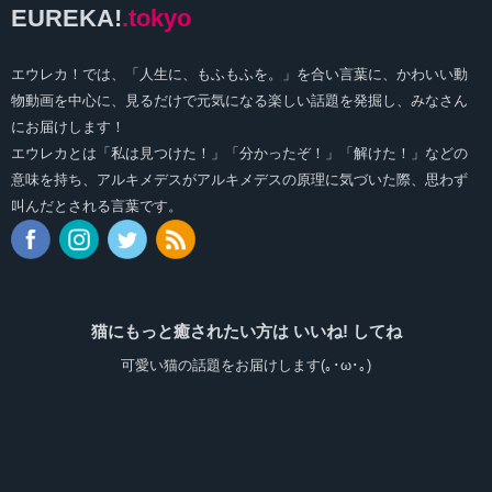
EUREKA!
.tokyo
エウレカ！では、「人生に、もふもふを。」を合い言葉に、かわいい動
物動画を中心に、見るだけで元気になる楽しい話題を発掘し、みなさん
にお届けします！
エウレカとは「私は見つけた！」「分かったぞ！」「解けた！」などの
意味を持ち、アルキメデスがアルキメデスの原理に気づいた際、思わず
叫んだとされる言葉です。
猫にもっと癒されたい方は いいね! してね
可愛い猫の話題をお届けします(｡･ω･｡)