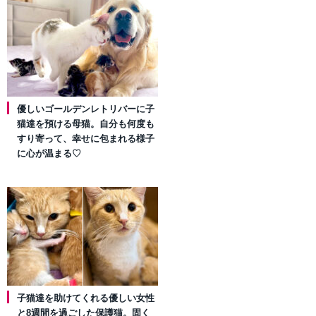
優しいゴールデンレトリバーに子
猫達を預ける母猫。自分も何度も
すり寄って、幸せに包まれる様子
に心が温まる♡
子猫達を助けてくれる優しい女性
と8週間を過ごした保護猫。固く