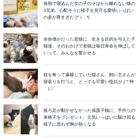
発熱で寝込んだ女の子のそばから離れない猫の
3兄弟。心配そうに様子を見守る愛情いっぱい
の姿が尊すぎた (*´ｪ｀*)
余命僅かだった老猫に、生きる目的を与えた子
猫達。そのおかげで老猫は毎日寿命を伸ばして
いって、みんなを驚かせる
枕を奪って爆睡していた猫さん。飼い主さんが
寝返りを打つと、とっても可愛い抵抗が ( *´艸
｀)♡
後ろ足が動かせなかった保護子猫に、手作りの
車椅子をプレゼント。元気いっぱいに駆け回る
様子に思わず胸が熱くなる