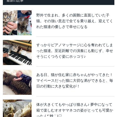
最新の記事
野外で生まれ、多くの困難に直面していた子
猫。その強い意志で全てを乗り越え、迎えてく
れた猫達の優しさで幸せになる
すっかりピアノマッサージに心を奪われてしま
った猫達。至近距離での演奏にも動じず、幸せ
そうにくつろぐ姿にホッコリ♪
ある日、猫が住む家に赤ちゃんがやってきた！
マイペースだった猫に大切な弟ができると、毎
日の行動に大きな変化が！
体が大きくてもやっぱり猫さん♪ 夢中になって
箱で楽しむオオヤマネコの姿がとっても可愛か
った ( *´艸｀)♡