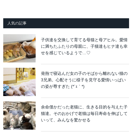
人気の記事
子供達を交換して育てる母猫と母アヒル。愛情
に満ちたふたりの母親に、子猫達もヒナ達も幸
せを感じているようで…♡
発熱で寝込んだ女の子のそばから離れない猫の
3兄弟。心配そうに様子を見守る愛情いっぱい
の姿が尊すぎた (*´ｪ｀*)
余命僅かだった老猫に、生きる目的を与えた子
猫達。そのおかげで老猫は毎日寿命を伸ばして
いって、みんなを驚かせる