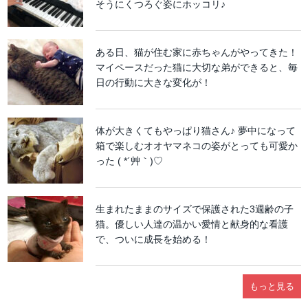
そうにくつろぐ姿にホッコリ♪
ある日、猫が住む家に赤ちゃんがやってきた！
マイペースだった猫に大切な弟ができると、毎
日の行動に大きな変化が！
体が大きくてもやっぱり猫さん♪ 夢中になって
箱で楽しむオオヤマネコの姿がとっても可愛か
った ( *´艸｀)♡
生まれたままのサイズで保護された3週齢の子
猫。優しい人達の温かい愛情と献身的な看護
で、ついに成長を始める！
もっと見る