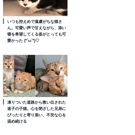
いつも控えめで遠慮がちな猫さ
ん。可愛い声で甘えながら、添い
寝を希望してくる姿がとっても可
愛かった (*´ω`*)♡
凍りついた道路から救い出された
迷子の子猫。心を閉ざした兄弟に
ぴったりと寄り添い、不安な心を
温め続ける