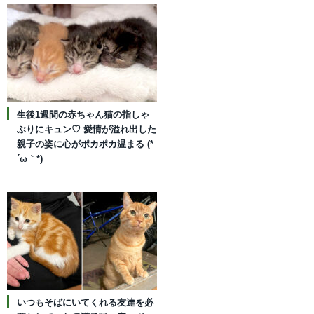
生後1週間の赤ちゃん猫の指しゃ
ぶりにキュン♡ 愛情が溢れ出した
親子の姿に心がポカポカ温まる (*
´ω｀*)
いつもそばにいてくれる友達を必