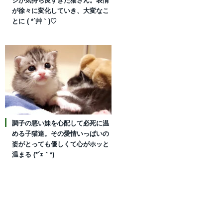
ジが気持ち良すぎた猫さん。表情
が徐々に変化していき、大変なこ
とに ( *´艸｀)♡
調子の悪い妹を心配して必死に温
める子猫達。その愛情いっぱいの
姿がとっても優しくて心がホッと
温まる (*´ｪ｀*)