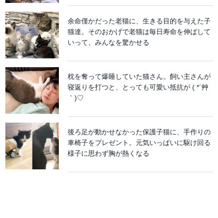
余命僅かだった老猫に、生きる目的を与えた子
猫達。そのおかげで老猫は毎日寿命を伸ばして
いって、みんなを驚かせる
枕を奪って爆睡していた猫さん。飼い主さんが
寝返りを打つと、とっても可愛い抵抗が ( *´艸
｀)♡
後ろ足が動かせなかった保護子猫に、手作りの
車椅子をプレゼント。元気いっぱいに駆け回る
様子に思わず胸が熱くなる