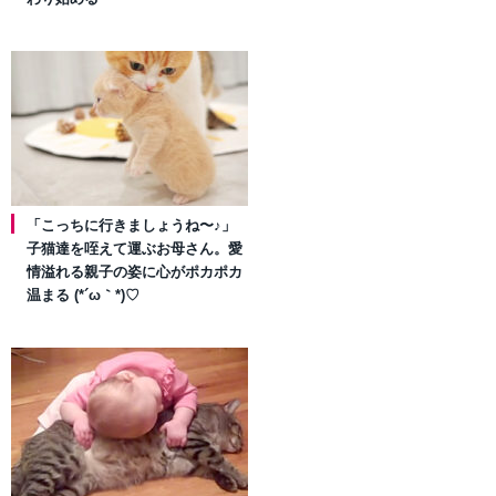
「こっちに行きましょうね〜♪」
子猫達を咥えて運ぶお母さん。愛
情溢れる親子の姿に心がポカポカ
温まる (*´ω｀*)♡