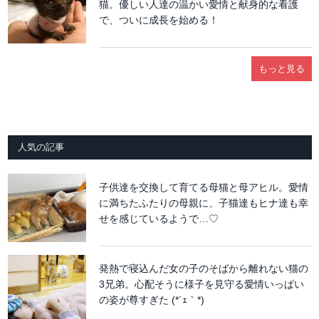
猫。優しい人達の温かい愛情と献身的な看護
で、ついに成長を始める！
もっと見る
人気の記事
子供達を交換して育てる母猫と母アヒル。愛情
に満ちたふたりの母親に、子猫達もヒナ達も幸
せを感じているようで…♡
発熱で寝込んだ女の子のそばから離れない猫の
3兄弟。心配そうに様子を見守る愛情いっぱい
の姿が尊すぎた (*´ｪ｀*)