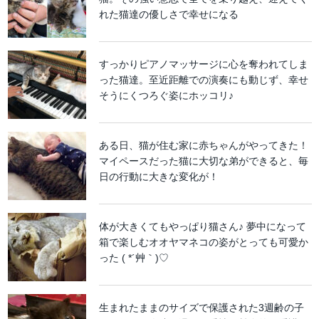
れた猫達の優しさで幸せになる
すっかりピアノマッサージに心を奪われてしま
った猫達。至近距離での演奏にも動じず、幸せ
そうにくつろぐ姿にホッコリ♪
ある日、猫が住む家に赤ちゃんがやってきた！
マイペースだった猫に大切な弟ができると、毎
日の行動に大きな変化が！
体が大きくてもやっぱり猫さん♪ 夢中になって
箱で楽しむオオヤマネコの姿がとっても可愛か
った ( *´艸｀)♡
生まれたままのサイズで保護された3週齢の子