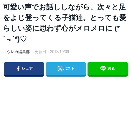
可愛い声でお話ししながら、次々と足
をよじ登ってくる子猫達。とっても愛
らしい姿に思わず心がメロメロに (*
´﹃`*)♡
エウレカ編集部
｜更新日：2018/10/09
Facebook
Twitter
シェア
ポスト
送る