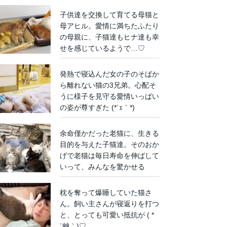
子供達を交換して育てる母猫と
母アヒル。愛情に満ちたふたり
の母親に、子猫達もヒナ達も幸
せを感じているようで…♡
発熱で寝込んだ女の子のそばか
ら離れない猫の3兄弟。心配そ
うに様子を見守る愛情いっぱい
の姿が尊すぎた (*´ｪ｀*)
余命僅かだった老猫に、生きる
目的を与えた子猫達。そのおか
げで老猫は毎日寿命を伸ばして
いって、みんなを驚かせる
枕を奪って爆睡していた猫さ
ん。飼い主さんが寝返りを打つ
と、とっても可愛い抵抗が ( *
´艸｀)♡