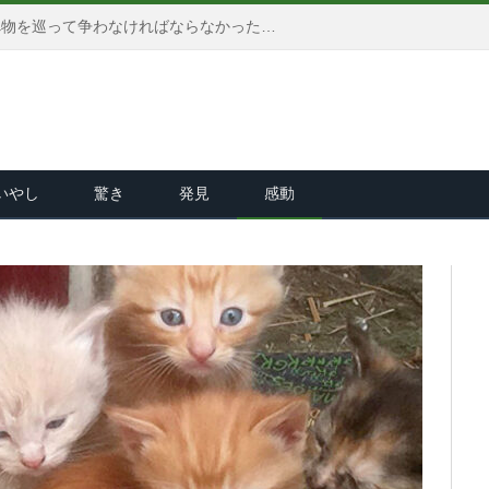
生きるために他の動物達と食べ物を巡って争わなければならなかった猫。今では家のボスとして、幸せに溢れた日々を送る
いやし
驚き
発見
感動