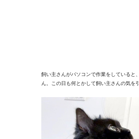
飼い主さんがパソコンで作業をしていると
ん。この日も何とかして飼い主さんの気を