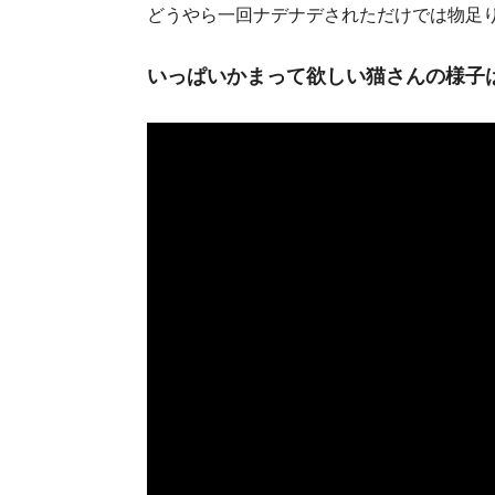
どうやら一回ナデナデされただけでは物足
いっぱいかまって欲しい猫さんの様子