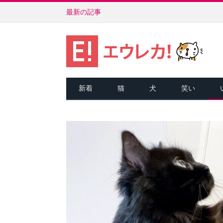
最新の記事
新着
猫
犬
笑い