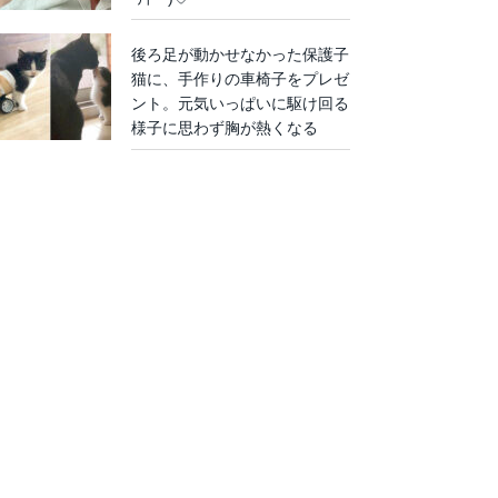
後ろ足が動かせなかった保護子
猫に、手作りの車椅子をプレゼ
ント。元気いっぱいに駆け回る
様子に思わず胸が熱くなる