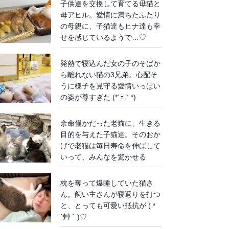
子供達を交換して育てる母猫と
母アヒル。愛情に満ちたふたり
の母親に、子猫達もヒナ達も幸
せを感じているようで…♡
発熱で寝込んだ女の子のそばか
ら離れない猫の3兄弟。心配そ
うに様子を見守る愛情いっぱい
の姿が尊すぎた (*´ｪ｀*)
余命僅かだった老猫に、生きる
目的を与えた子猫達。そのおか
げで老猫は毎日寿命を伸ばして
いって、みんなを驚かせる
枕を奪って爆睡していた猫さ
ん。飼い主さんが寝返りを打つ
と、とっても可愛い抵抗が ( *
´艸｀)♡