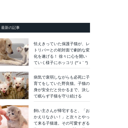
最新の記事
怯えきっていた保護子猫が、レ
トリバーとの初対面で劇的な変
化を遂げる！ 徐々に心を開い
ていく様子にホッコリ (*´ｪ｀*)
病気で衰弱しながらも必死に子
育てをしていた野良猫。子猫の
身が安全だと分かるまで、決し
て眠らず子猫を守り続ける
飼い主さんが帰宅すると、「お
かえりなさい！」と次々とやっ
て来る子猫達。その可愛すぎる