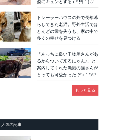
姿にキュンとする ( *´艸｀)♡
トレーラーハウスの外で長年暮
らしてきた老猫。野外生活でほ
とんどの歯を失うも、家の中で
多くの幸せを見つける
「あっちに良い干物屋さんがあ
るからついて来るにゃん♪」と
案内してくれた漁港の猫さんが
とっても可愛かった (*´ｪ｀*)♡
もっと見る
人気の記事