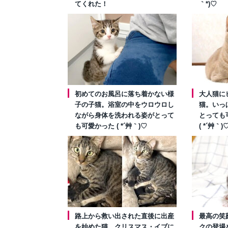
てくれた！
｀*)♡
初めてのお風呂に落ち着かない様
大人猫に
子の子猫。浴室の中をウロウロし
猫。いっ
ながら身体を洗われる姿がとって
とっても
も可愛かった ( *´艸｀)♡
( *´艸｀)
路上から救い出された直後に出産
最高の笑
を始めた猫。クリスマス・イブに
クの登場