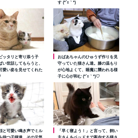
す (*´ｪ｀*)
ピッタリと寄り添う子
おばあちゃんのひゅうず作りを見
ぱい世話してもらうと、
守っていた猫さん達。膝の温もり
可愛い姿を見せてくれた
が心地よくて、睡魔に襲われる様
♡
子に心が和む (*´ｪ｀*)♡
顔と可愛い鳴き声でミル
「早く寝よう！」と言って、飼い
を待つ子猫達。その元気
主さんをベッドまで案内する猫さ