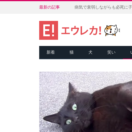
最新の記事
新着
猫
犬
笑い