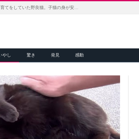
病気で衰弱しながらも必死に子育てをしていた野良猫。子猫の身が安全だと分かるまで、決して眠らず子猫を守り続ける
いやし
驚き
発見
感動