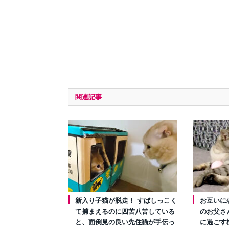
関連記事
新入り子猫が脱走！ すばしっこく
お互いに
て捕まえるのに四苦八苦している
のお父さ
と、面倒見の良い先住猫が手伝っ
に過ごす様