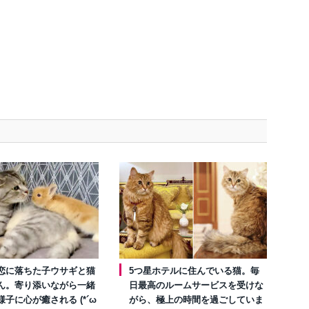
恋に落ちた子ウサギと猫
5つ星ホテルに住んでいる猫。毎
ん。寄り添いながら一緒
日最高のルームサービスを受けな
子に心が癒される (*´ω
がら、極上の時間を過ごしていま