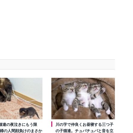
猫達の夜泣きにもう限
川の字で仲良くお昼寝する三つ子
夫婦の人間顔負けのまさか
の子猫達。チュパチュパと音を立