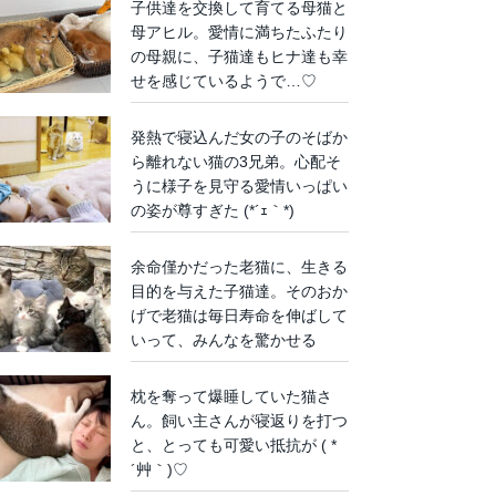
子供達を交換して育てる母猫と
母アヒル。愛情に満ちたふたり
の母親に、子猫達もヒナ達も幸
せを感じているようで…♡
発熱で寝込んだ女の子のそばか
ら離れない猫の3兄弟。心配そ
うに様子を見守る愛情いっぱい
の姿が尊すぎた (*´ｪ｀*)
余命僅かだった老猫に、生きる
目的を与えた子猫達。そのおか
げで老猫は毎日寿命を伸ばして
いって、みんなを驚かせる
枕を奪って爆睡していた猫さ
ん。飼い主さんが寝返りを打つ
と、とっても可愛い抵抗が ( *
´艸｀)♡