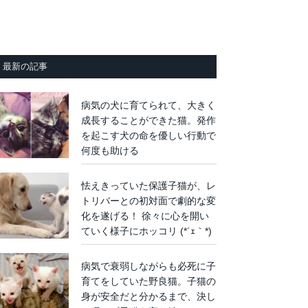
最新の記事
病気の犬に育てられて、大きく
成長することができた猫。発作
を起こす犬の命を優しい行動で
何度も助ける
怯えきっていた保護子猫が、レ
トリバーとの初対面で劇的な変
化を遂げる！ 徐々に心を開い
ていく様子にホッコリ (*´ｪ｀*)
病気で衰弱しながらも必死に子
育てをしていた野良猫。子猫の
身が安全だと分かるまで、決し