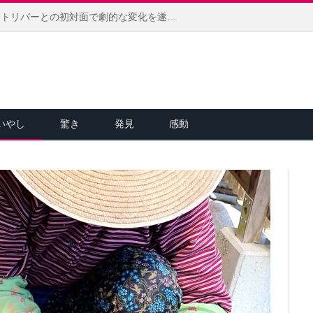
怯えきっていた保護子猫が、レトリバーとの初対面で劇的な変化を遂げる！ 徐々に心を開いていく様子にホッコリ (*´ｪ｀*)
いやし
驚き
発見
感動