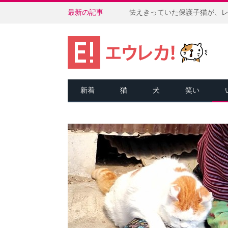
最新の記事
新着
猫
犬
笑い