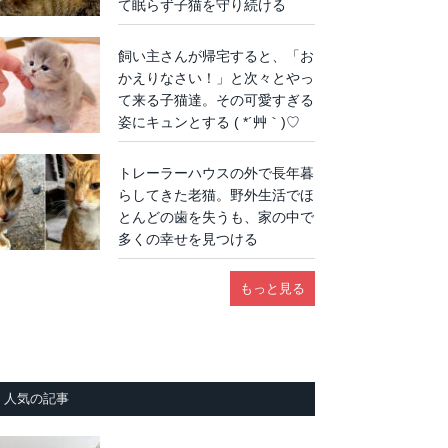
て眠らず子猫を守り続ける
飼い主さんが帰宅すると、「お
かえりなさい！」と次々とやっ
て来る子猫達。その可愛すぎる
姿にキュンとする ( *´艸｀)♡
トレーラーハウスの外で長年暮
らしてきた老猫。野外生活でほ
とんどの歯を失うも、家の中で
多くの幸せを見つける
もっと見る
人気の記事