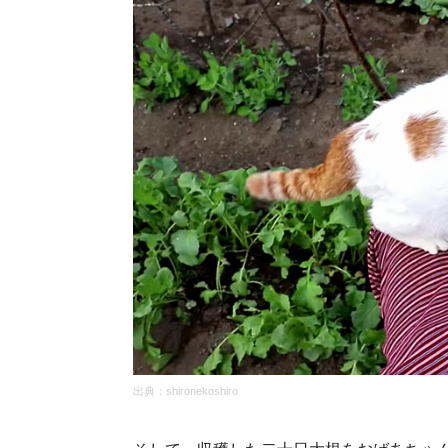
出典：
shironekoshiro