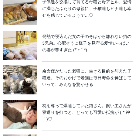
子供達を交換して育てる母猫と母アヒル。愛情
に満ちたふたりの母親に、子猫達もヒナ達も幸
せを感じているようで…♡
発熱で寝込んだ女の子のそばから離れない猫の
3兄弟。心配そうに様子を見守る愛情いっぱい
の姿が尊すぎた (*´ｪ｀*)
余命僅かだった老猫に、生きる目的を与えた子
猫達。そのおかげで老猫は毎日寿命を伸ばして
いって、みんなを驚かせる
枕を奪って爆睡していた猫さん。飼い主さんが
寝返りを打つと、とっても可愛い抵抗が ( *´艸
｀)♡