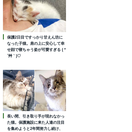
保護2日目ですっかり甘えん坊に
なった子猫。肩の上に安心して幸
せ顔で寝ちゃう姿が可愛すぎる ( *
´艸｀)♡
長い間、引き取り手が現れなかっ
た猫。保護施設に来た人達の注目
を集めようと2年間努力し続け、