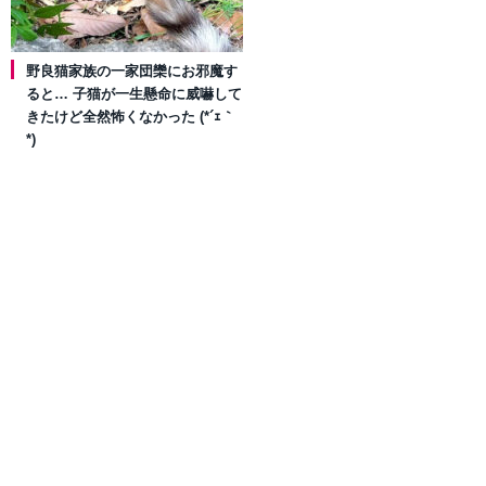
野良猫家族の一家団欒にお邪魔す
ると… 子猫が一生懸命に威嚇して
きたけど全然怖くなかった (*´ｪ｀
*)