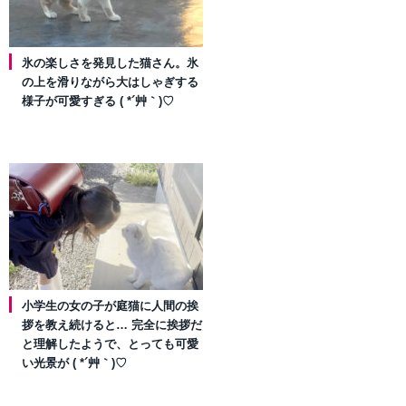
氷の楽しさを発見した猫さん。氷
の上を滑りながら大はしゃぎする
様子が可愛すぎる ( *´艸｀)♡
小学生の女の子が庭猫に人間の挨
拶を教え続けると… 完全に挨拶だ
と理解したようで、とっても可愛
い光景が ( *´艸｀)♡