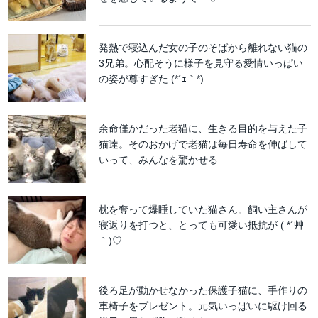
発熱で寝込んだ女の子のそばから離れない猫の
3兄弟。心配そうに様子を見守る愛情いっぱい
の姿が尊すぎた (*´ｪ｀*)
余命僅かだった老猫に、生きる目的を与えた子
猫達。そのおかげで老猫は毎日寿命を伸ばして
いって、みんなを驚かせる
枕を奪って爆睡していた猫さん。飼い主さんが
寝返りを打つと、とっても可愛い抵抗が ( *´艸
｀)♡
後ろ足が動かせなかった保護子猫に、手作りの
車椅子をプレゼント。元気いっぱいに駆け回る