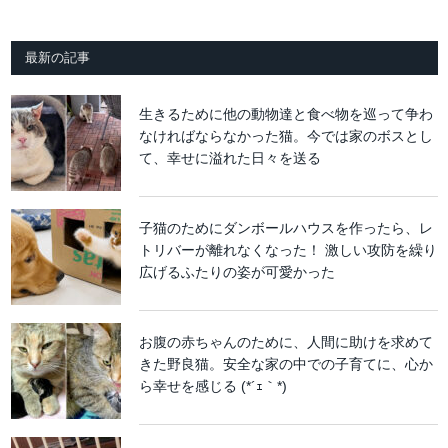
最新の記事
生きるために他の動物達と食べ物を巡って争わ
なければならなかった猫。今では家のボスとし
て、幸せに溢れた日々を送る
子猫のためにダンボールハウスを作ったら、レ
トリバーが離れなくなった！ 激しい攻防を繰り
広げるふたりの姿が可愛かった
お腹の赤ちゃんのために、人間に助けを求めて
きた野良猫。安全な家の中での子育てに、心か
ら幸せを感じる (*´ｪ｀*)