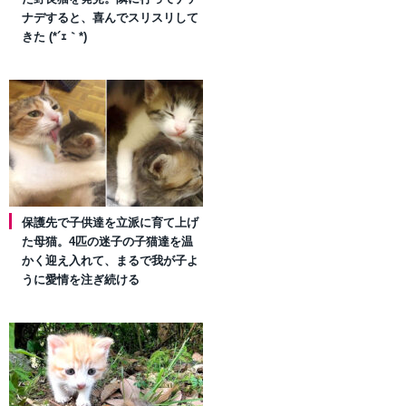
ナデすると、喜んでスリスリして
きた (*´ｪ｀*)
保護先で子供達を立派に育て上げ
た母猫。4匹の迷子の子猫達を温
かく迎え入れて、まるで我が子よ
うに愛情を注ぎ続ける