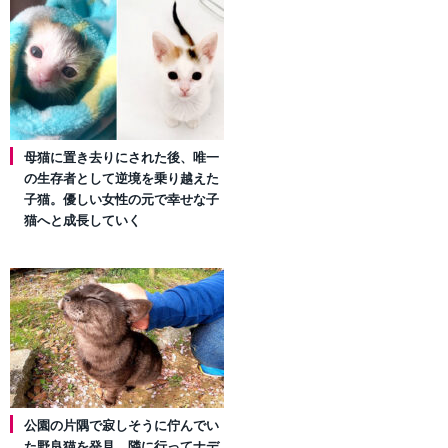
母猫に置き去りにされた後、唯一
の生存者として逆境を乗り越えた
子猫。優しい女性の元で幸せな子
猫へと成長していく
公園の片隅で寂しそうに佇んでい
た野良猫を発見。隣に行ってナデ