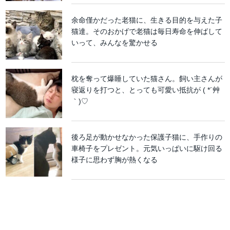
余命僅かだった老猫に、生きる目的を与えた子
猫達。そのおかげで老猫は毎日寿命を伸ばして
いって、みんなを驚かせる
枕を奪って爆睡していた猫さん。飼い主さんが
寝返りを打つと、とっても可愛い抵抗が ( *´艸
｀)♡
後ろ足が動かせなかった保護子猫に、手作りの
車椅子をプレゼント。元気いっぱいに駆け回る
様子に思わず胸が熱くなる