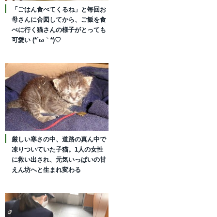
「ごはん食べてくるね」と毎回お
母さんに合図してから、ご飯を食
べに行く猫さんの様子がとっても
可愛い (*´ω｀*)♡
厳しい寒さの中、道路の真ん中で
凍りついていた子猫。1人の女性
に救い出され、元気いっぱいの甘
えん坊へと生まれ変わる