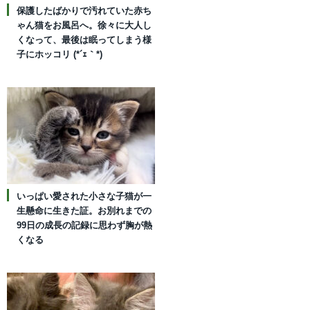
保護したばかりで汚れていた赤ち
ゃん猫をお風呂へ。徐々に大人し
くなって、最後は眠ってしまう様
子にホッコリ (*´ｪ｀*)
いっぱい愛された小さな子猫が一
生懸命に生きた証。お別れまでの
99日の成長の記録に思わず胸が熱
くなる