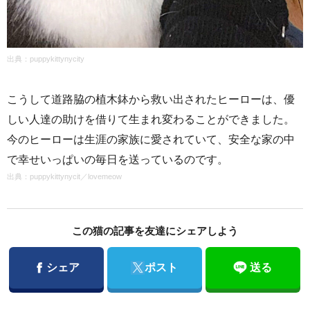
出典：puppykittynycity
こうして道路脇の植木鉢から救い出されたヒーローは、優
しい人達の助けを借りて生まれ変わることができました。
今のヒーローは生涯の家族に愛されていて、安全な家の中
で幸せいっぱいの毎日を送っているのです。
出典：
puppykittynycit
／
lovemeow
この猫の記事を友達にシェアしよう
Facebook
Twitter
シェア
ポスト
送る