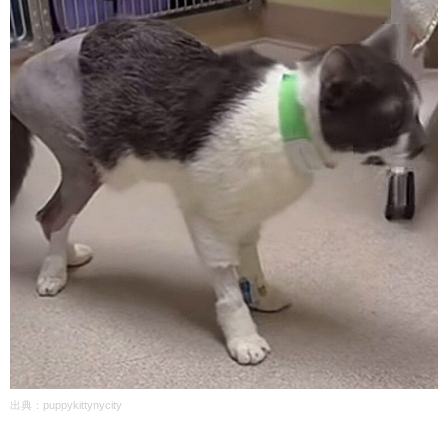
出典：puppykittynycity