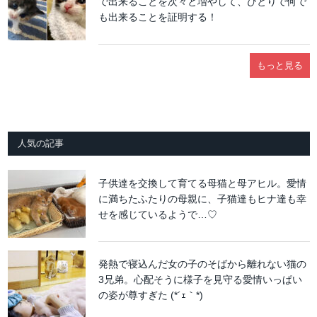
で出来ることを次々と増やして、ひとりで何で
も出来ることを証明する！
もっと見る
人気の記事
子供達を交換して育てる母猫と母アヒル。愛情
に満ちたふたりの母親に、子猫達もヒナ達も幸
せを感じているようで…♡
発熱で寝込んだ女の子のそばから離れない猫の
3兄弟。心配そうに様子を見守る愛情いっぱい
の姿が尊すぎた (*´ｪ｀*)