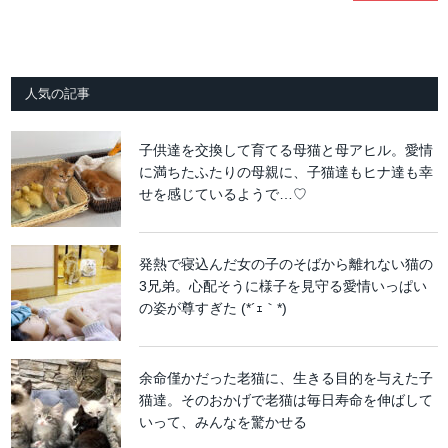
人気の記事
子供達を交換して育てる母猫と母アヒル。愛情
に満ちたふたりの母親に、子猫達もヒナ達も幸
せを感じているようで…♡
発熱で寝込んだ女の子のそばから離れない猫の
3兄弟。心配そうに様子を見守る愛情いっぱい
の姿が尊すぎた (*´ｪ｀*)
余命僅かだった老猫に、生きる目的を与えた子
猫達。そのおかげで老猫は毎日寿命を伸ばして
いって、みんなを驚かせる