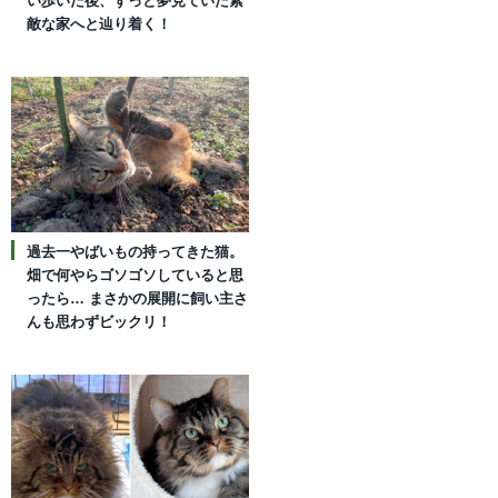
い歩いた後、ずっと夢見ていた素
敵な家へと辿り着く！
過去一やばいもの持ってきた猫。
畑で何やらゴソゴソしていると思
ったら… まさかの展開に飼い主さ
んも思わずビックリ！