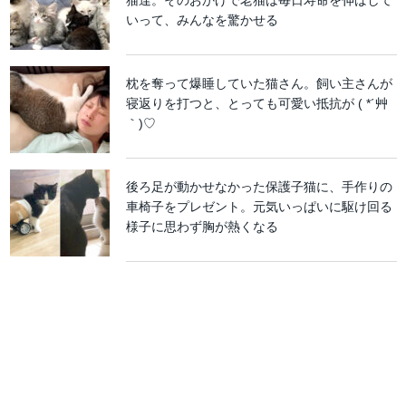
猫達。そのおかげで老猫は毎日寿命を伸ばして
いって、みんなを驚かせる
枕を奪って爆睡していた猫さん。飼い主さんが
寝返りを打つと、とっても可愛い抵抗が ( *´艸
｀)♡
後ろ足が動かせなかった保護子猫に、手作りの
車椅子をプレゼント。元気いっぱいに駆け回る
様子に思わず胸が熱くなる