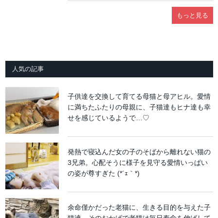
もっと見る
人気の記事
子供達を交換して育てる母猫と母アヒル。愛情
に満ちたふたりの母親に、子猫達もヒナ達も幸
せを感じているようで…♡
発熱で寝込んだ女の子のそばから離れない猫の
3兄弟。心配そうに様子を見守る愛情いっぱい
の姿が尊すぎた (*´ｪ｀*)
余命僅かだった老猫に、生きる目的を与えた子