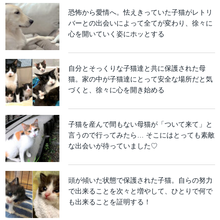
恐怖から愛情へ。怯えきっていた子猫がレトリ
バーとの出会いによって全てが変わり、徐々に
心を開いていく姿にホッとする
自分とそっくりな子猫達と共に保護された母
猫。家の中が子猫達にとって安全な場所だと気
づくと、徐々に心を開き始める
子猫を産んで間もない母猫が「ついて来て」と
言うので行ってみたら… そこにはとっても素敵
な出会いが待っていました♡
頭が傾いた状態で保護された子猫。自らの努力
で出来ることを次々と増やして、ひとりで何で
も出来ることを証明する！