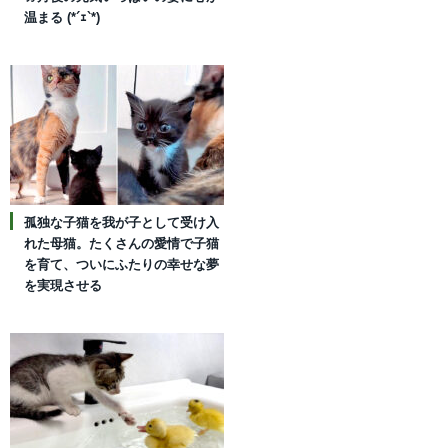
温まる (*´ｪ`*)
孤独な子猫を我が子として受け入
れた母猫。たくさんの愛情で子猫
を育て、ついにふたりの幸せな夢
を実現させる