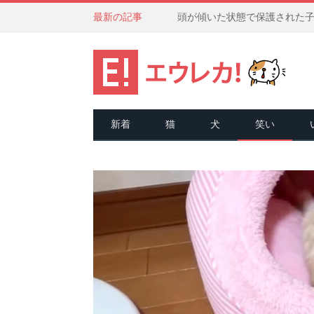
最新の記事
新着
猫
犬
笑い