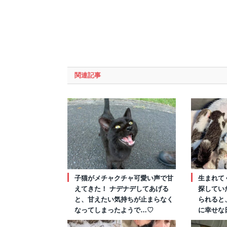
関連記事
子猫がメチャクチャ可愛い声で甘
生まれて
えてきた！ ナデナデしてあげる
探してい
と、甘えたい気持ちが止まらなく
られると
なってしまったようで…♡
に幸せな