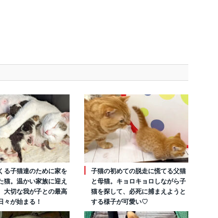
くる子猫達のために家を
子猫の初めての脱走に慌てる父猫
た猫。温かい家族に迎え
と母猫。キョロキョロしながら子
、大切な我が子との最高
猫を探して、必死に捕まえようと
日々が始まる！
する様子が可愛い♡