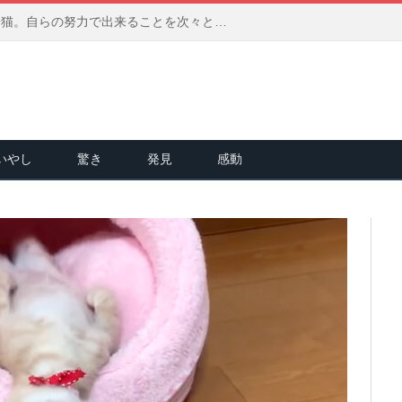
頭が傾いた状態で保護された子猫。自らの努力で出来ることを次々と増やして、ひとりで何でも出来ることを証明する！
いやし
驚き
発見
感動