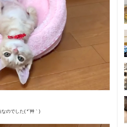
でした( *´艸｀)