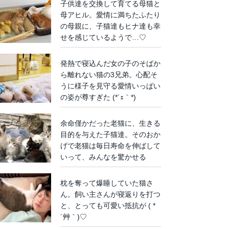
子供達を交換して育てる母猫と
母アヒル。愛情に満ちたふたり
の母親に、子猫達もヒナ達も幸
せを感じているようで…♡
発熱で寝込んだ女の子のそばか
ら離れない猫の3兄弟。心配そ
うに様子を見守る愛情いっぱい
の姿が尊すぎた (*´ｪ｀*)
余命僅かだった老猫に、生きる
目的を与えた子猫達。そのおか
げで老猫は毎日寿命を伸ばして
いって、みんなを驚かせる
枕を奪って爆睡していた猫さ
ん。飼い主さんが寝返りを打つ
と、とっても可愛い抵抗が ( *
´艸｀)♡