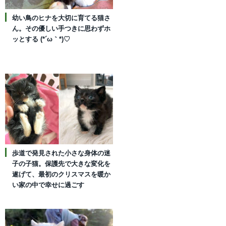
幼い鳥のヒナを大切に育てる猫さ
ん。その優しい手つきに思わずホ
ッとする (*´ω｀*)♡
歩道で発見された小さな身体の迷
子の子猫。保護先で大きな変化を
遂げて、最初のクリスマスを暖か
い家の中で幸せに過ごす