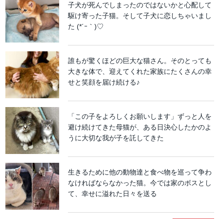
子犬が死んでしまったのではないかと心配して
駆け寄った子猫。そして子犬に恋しちゃいまし
た (*´ｰ｀)♡
誰もが驚くほどの巨大な猫さん。そのとっても
大きな体で、迎えてくれた家族にたくさんの幸
せと笑顔を届け続ける♪
「この子をよろしくお願いします」ずっと人を
避け続けてきた母猫が、ある日決心したかのよ
うに大切な我が子を託してきた
生きるために他の動物達と食べ物を巡って争わ
なければならなかった猫。今では家のボスとし
て、幸せに溢れた日々を送る