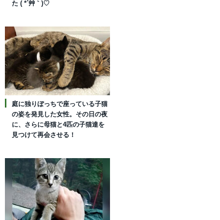
た ( *´艸｀)♡
庭に独りぼっちで座っている子猫
の姿を発見した女性。その日の夜
に、さらに母猫と4匹の子猫達を
見つけて再会させる！