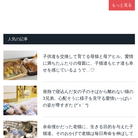
もっと見る
人気の記事
子供達を交換して育てる母猫と母アヒル。愛情
に満ちたふたりの母親に、子猫達もヒナ達も幸
せを感じているようで…♡
発熱で寝込んだ女の子のそばから離れない猫の
3兄弟。心配そうに様子を見守る愛情いっぱい
の姿が尊すぎた (*´ｪ｀*)
余命僅かだった老猫に、生きる目的を与えた子
猫達。そのおかげで老猫は毎日寿命を伸ばして