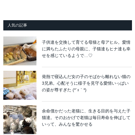
人気の記事
子供達を交換して育てる母猫と母アヒル。愛情
に満ちたふたりの母親に、子猫達もヒナ達も幸
せを感じているようで…♡
発熱で寝込んだ女の子のそばから離れない猫の
3兄弟。心配そうに様子を見守る愛情いっぱい
の姿が尊すぎた (*´ｪ｀*)
余命僅かだった老猫に、生きる目的を与えた子
猫達。そのおかげで老猫は毎日寿命を伸ばして
いって、みんなを驚かせる