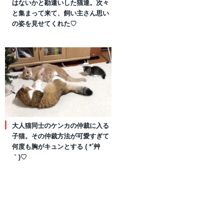
はないかと勘違いした猫達。次々
と集まって来て、飼い主さん思い
の姿を見せてくれた♡
大人猫同士のケンカの仲裁に入る
子猫。その仲裁方法が可愛すぎて
何度も胸がキュンとする ( *´艸
｀)♡