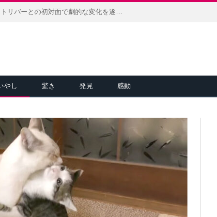
怯えきっていた保護子猫が、レトリバーとの初対面で劇的な変化を遂げる！ 徐々に心を開いていく様子にホッコリ (*´ｪ｀*)
いやし
驚き
発見
感動