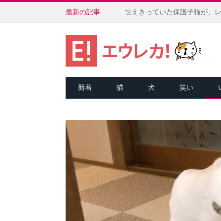
最新の記事
新着
猫
犬
笑い