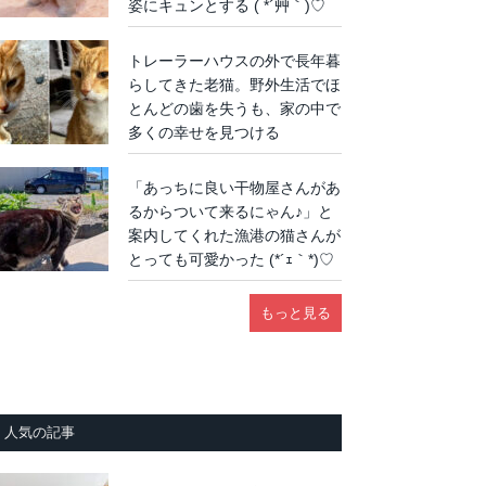
姿にキュンとする ( *´艸｀)♡
トレーラーハウスの外で長年暮
らしてきた老猫。野外生活でほ
とんどの歯を失うも、家の中で
多くの幸せを見つける
「あっちに良い干物屋さんがあ
るからついて来るにゃん♪」と
案内してくれた漁港の猫さんが
とっても可愛かった (*´ｪ｀*)♡
もっと見る
人気の記事