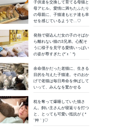
子供達を交換して育てる母猫と
母アヒル。愛情に満ちたふたり
の母親に、子猫達もヒナ達も幸
せを感じているようで…♡
発熱で寝込んだ女の子のそばか
ら離れない猫の3兄弟。心配そ
うに様子を見守る愛情いっぱい
の姿が尊すぎた (*´ｪ｀*)
余命僅かだった老猫に、生きる
目的を与えた子猫達。そのおか
げで老猫は毎日寿命を伸ばして
いって、みんなを驚かせる
枕を奪って爆睡していた猫さ
ん。飼い主さんが寝返りを打つ
と、とっても可愛い抵抗が ( *
´艸｀)♡