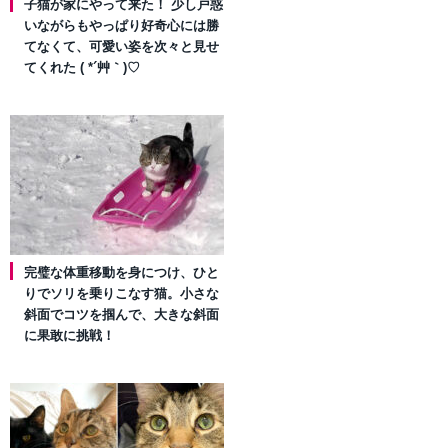
子猫が家にやって来た！ 少し戸惑
いながらもやっぱり好奇心には勝
てなくて、可愛い姿を次々と見せ
てくれた ( *´艸｀)♡
完璧な体重移動を身につけ、ひと
りでソリを乗りこなす猫。小さな
斜面でコツを掴んで、大きな斜面
に果敢に挑戦！