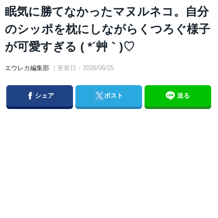
眠気に勝てなかったマヌルネコ。自分
のシッポを枕にしながらくつろぐ様子
が可愛すぎる ( *´艸｀)♡
エウレカ編集部
｜更新日：2026/06/25
Facebook
Twitter
シェア
ポスト
送る