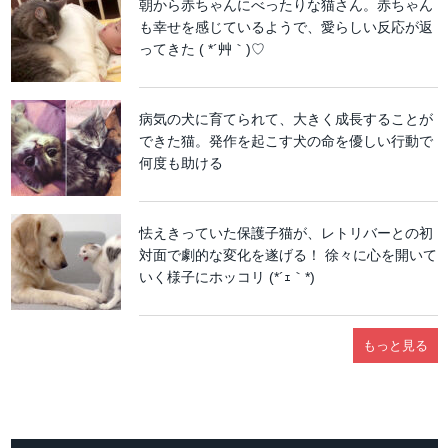
朝から赤ちゃんにべったりな猫さん。赤ちゃん
も幸せを感じているようで、愛らしい反応が返
ってきた ( *´艸｀)♡
病気の犬に育てられて、大きく成長することが
できた猫。発作を起こす犬の命を優しい行動で
何度も助ける
怯えきっていた保護子猫が、レトリバーとの初
対面で劇的な変化を遂げる！ 徐々に心を開いて
いく様子にホッコリ (*´ｪ｀*)
もっと見る