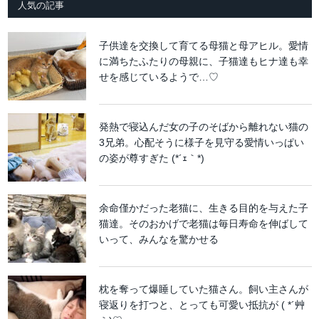
人気の記事
子供達を交換して育てる母猫と母アヒル。愛情
に満ちたふたりの母親に、子猫達もヒナ達も幸
せを感じているようで…♡
発熱で寝込んだ女の子のそばから離れない猫の
3兄弟。心配そうに様子を見守る愛情いっぱい
の姿が尊すぎた (*´ｪ｀*)
余命僅かだった老猫に、生きる目的を与えた子
猫達。そのおかげで老猫は毎日寿命を伸ばして
いって、みんなを驚かせる
枕を奪って爆睡していた猫さん。飼い主さんが
寝返りを打つと、とっても可愛い抵抗が ( *´艸