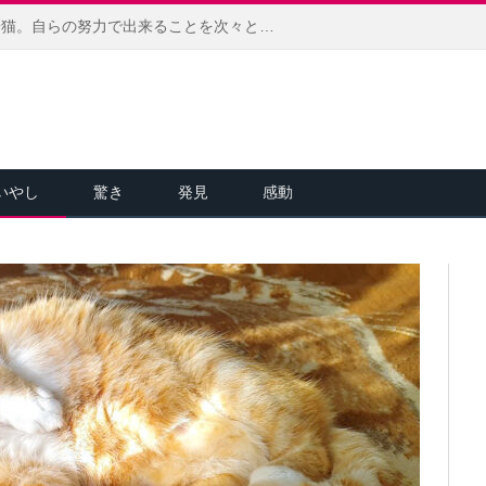
頭が傾いた状態で保護された子猫。自らの努力で出来ることを次々と増やして、ひとりで何でも出来ることを証明する！
いやし
驚き
発見
感動