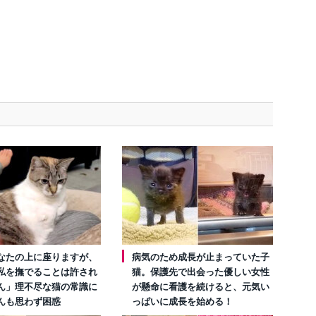
なたの上に座りますが、
病気のため成長が止まっていた子
私を撫でることは許され
猫。保護先で出会った優しい女性
ん」理不尽な猫の常識に
が懸命に看護を続けると、元気い
んも思わず困惑
っぱいに成長を始める！