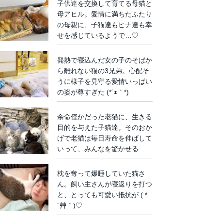
子供達を交換して育てる母猫と
母アヒル。愛情に満ちたふたり
の母親に、子猫達もヒナ達も幸
せを感じているようで…♡
発熱で寝込んだ女の子のそばか
ら離れない猫の3兄弟。心配そ
うに様子を見守る愛情いっぱい
の姿が尊すぎた (*´ｪ｀*)
余命僅かだった老猫に、生きる
目的を与えた子猫達。そのおか
げで老猫は毎日寿命を伸ばして
いって、みんなを驚かせる
枕を奪って爆睡していた猫さ
ん。飼い主さんが寝返りを打つ
と、とっても可愛い抵抗が ( *
´艸｀)♡