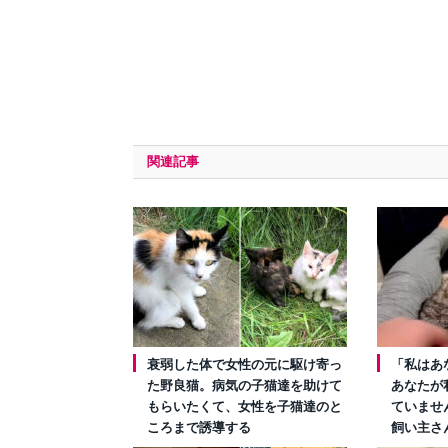
関連記事
衰弱した体で女性の元に駆け寄っ
「私はあ
た野良猫。病気の子猫達を助けて
あなたが
もらいたくて、女性を子猫達のと
ていませ
ころまで誘導する
飼い主さ