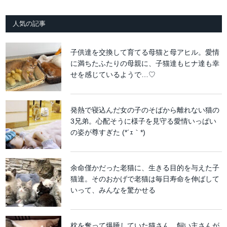
人気の記事
子供達を交換して育てる母猫と母アヒル。愛情
に満ちたふたりの母親に、子猫達もヒナ達も幸
せを感じているようで…♡
発熱で寝込んだ女の子のそばから離れない猫の
3兄弟。心配そうに様子を見守る愛情いっぱい
の姿が尊すぎた (*´ｪ｀*)
余命僅かだった老猫に、生きる目的を与えた子
猫達。そのおかげで老猫は毎日寿命を伸ばして
いって、みんなを驚かせる
枕を奪って爆睡していた猫さん。飼い主さんが