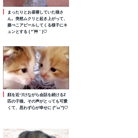
まったりとお昼寝していた猫さ
ん。突然ムクリと起き上がって、
腹ぺこアピールしてくる様子にキ
ュンとする ( *´艸｀)♡
顔を近づけながら会話を続ける2
匹の子猫。その声がとっても可愛
くて、思わず心が幸せに (*´ω`*)♡