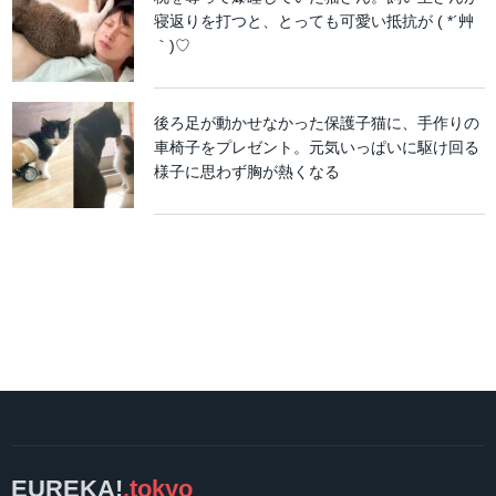
寝返りを打つと、とっても可愛い抵抗が ( *´艸
｀)♡
後ろ足が動かせなかった保護子猫に、手作りの
車椅子をプレゼント。元気いっぱいに駆け回る
様子に思わず胸が熱くなる
EUREKA!
.tokyo