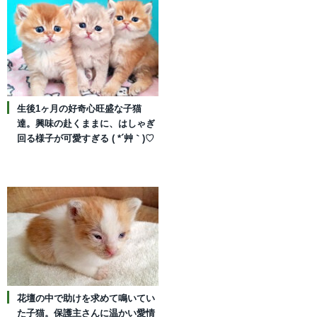
生後1ヶ月の好奇心旺盛な子猫
達。興味の赴くままに、はしゃぎ
回る様子が可愛すぎる ( *´艸｀)♡
花壇の中で助けを求めて鳴いてい
た子猫。保護主さんに温かい愛情