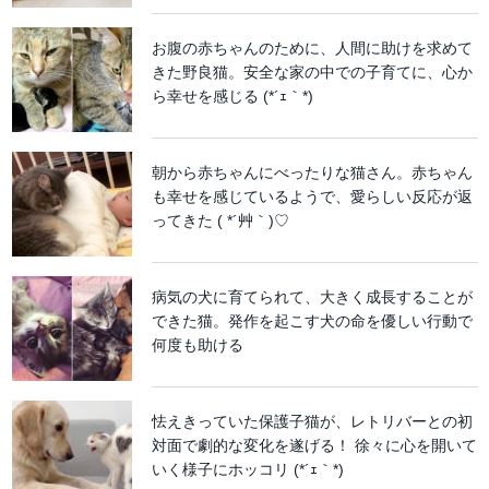
お腹の赤ちゃんのために、人間に助けを求めて
きた野良猫。安全な家の中での子育てに、心か
ら幸せを感じる (*´ｪ｀*)
朝から赤ちゃんにべったりな猫さん。赤ちゃん
も幸せを感じているようで、愛らしい反応が返
ってきた ( *´艸｀)♡
病気の犬に育てられて、大きく成長することが
できた猫。発作を起こす犬の命を優しい行動で
何度も助ける
怯えきっていた保護子猫が、レトリバーとの初
対面で劇的な変化を遂げる！ 徐々に心を開いて
いく様子にホッコリ (*´ｪ｀*)