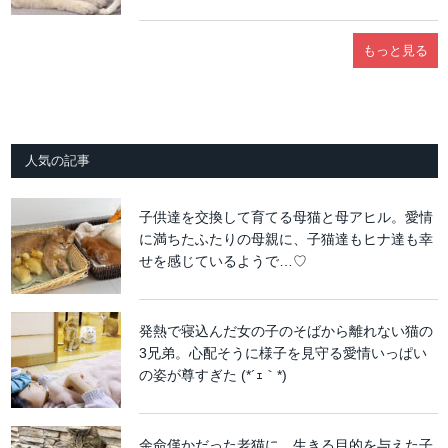
もっと見る
人気の記事
子供達を交換して育てる母猫と母アヒル。愛情
に満ちたふたりの母親に、子猫達もヒナ達も幸
せを感じているようで…♡
発熱で寝込んだ女の子のそばから離れない猫の
3兄弟。心配そうに様子を見守る愛情いっぱい
の姿が尊すぎた (*´ｪ｀*)
余命僅かだった老猫に、生きる目的を与えた子