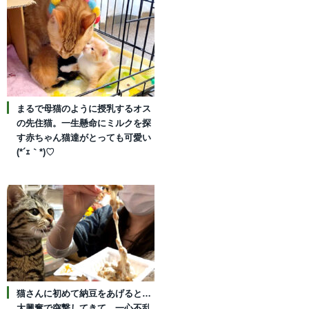
まるで母猫のように授乳するオス
の先住猫。一生懸命にミルクを探
す赤ちゃん猫達がとっても可愛い
(*´ｪ｀*)♡
猫さんに初めて納豆をあげると…
大興奮で突撃してきて、一心不乱