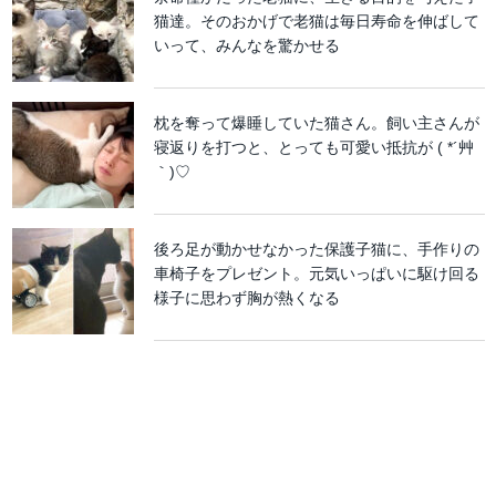
猫達。そのおかげで老猫は毎日寿命を伸ばして
いって、みんなを驚かせる
枕を奪って爆睡していた猫さん。飼い主さんが
寝返りを打つと、とっても可愛い抵抗が ( *´艸
｀)♡
後ろ足が動かせなかった保護子猫に、手作りの
車椅子をプレゼント。元気いっぱいに駆け回る
様子に思わず胸が熱くなる