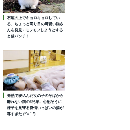
石垣の上でキョロキョロしてい
る、ちょっと寄り目の可愛い猫さ
んを発見♪ モフモフしようとする
と猫パンチ！
発熱で寝込んだ女の子のそばから
離れない猫の3兄弟。心配そうに
様子を見守る愛情いっぱいの姿が
尊すぎた (*´ｪ｀*)