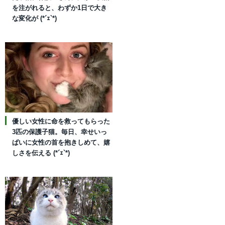
を注がれると、わずか1日で大き
な変化が (*´ｪ`*)
優しい女性に命を救ってもらった
3匹の保護子猫。毎日、幸せいっ
ぱいに女性の首を抱きしめて、嬉
しさを伝える (*´ｪ`*)