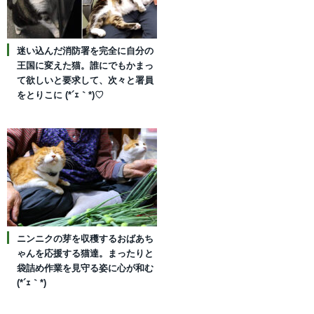
迷い込んだ消防署を完全に自分の
王国に変えた猫。誰にでもかまっ
て欲しいと要求して、次々と署員
をとりこに (*´ｪ｀*)♡
ニンニクの芽を収穫するおばあち
ゃんを応援する猫達。まったりと
袋詰め作業を見守る姿に心が和む
(*´ｪ｀*)