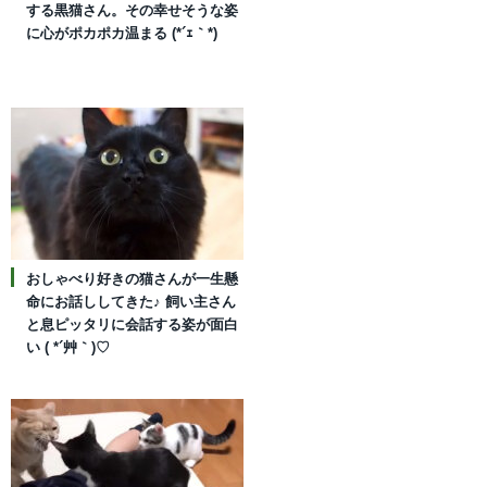
する黒猫さん。その幸せそうな姿
に心がポカポカ温まる (*´ｪ｀*)
おしゃべり好きの猫さんが一生懸
命にお話ししてきた♪ 飼い主さん
と息ピッタリに会話する姿が面白
い ( *´艸｀)♡