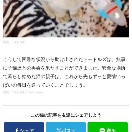
出典：FAACAC
こうして困難な状況から助け出されたトードルズは、無事
に子猫達との再会を果たすことができました。安全な場所
で暮らし始めた猫の親子は、これから先もずっと愛情いっ
ぱいの毎日を送っていくことでしょう。
出典：
FAACAC
／
lovemeow
この猫の記事を友達にシェアしよう
Facebook
Twitter
シェア
ポスト
送る