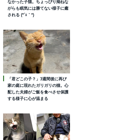
なかった子猫。ちょっぴり拗ねな
がらも眠気には勝てない様子に癒
される (*´ｪ｀*)
「君どこの子？」3週間後に再び
家の庭に現れたガリガリの猫。心
配した夫婦がご飯を食べさせ保護
する様子に心が温まる