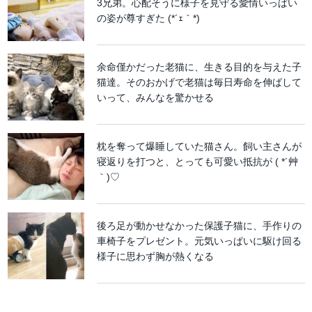
3兄弟。心配そうに様子を見守る愛情いっぱい
の姿が尊すぎた (*´ｪ｀*)
余命僅かだった老猫に、生きる目的を与えた子
猫達。そのおかげで老猫は毎日寿命を伸ばして
いって、みんなを驚かせる
枕を奪って爆睡していた猫さん。飼い主さんが
寝返りを打つと、とっても可愛い抵抗が ( *´艸
｀)♡
後ろ足が動かせなかった保護子猫に、手作りの
車椅子をプレゼント。元気いっぱいに駆け回る
様子に思わず胸が熱くなる