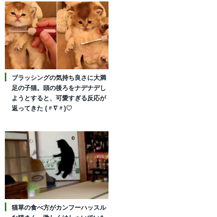
ブラッシングの気持ち良さに大満
足の子猫。頭の後ろをナデナデし
ようとすると、可愛すぎる反応が
返ってきた (〃∇〃)♡
猫草の食べ方がカンフーハッスル