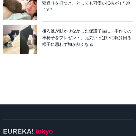
寝返りを打つと、とっても可愛い抵抗が ( *´艸
｀)♡
後ろ足が動かせなかった保護子猫に、手作りの
車椅子をプレゼント。元気いっぱいに駆け回る
様子に思わず胸が熱くなる
EUREKA!
.tokyo