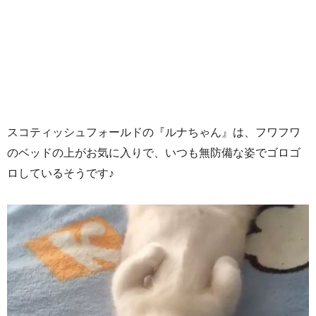
スコティッシュフォールドの『ルナちゃん』は、フワフワ
のベッドの上がお気に入りで、いつも無防備な姿でゴロゴ
ロしているそうです♪