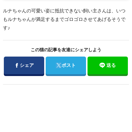
ルナちゃんの可愛い姿に抵抗できない飼い主さんは、いつ
もルナちゃんが満足するまでゴロゴロさせてあげるそうで
す♪
この猫の記事を友達にシェアしよう
Facebook
Twitter
シェア
ポスト
送る