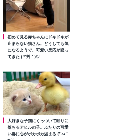
初めて見る赤ちゃんにドキドキが
止まらない猫さん。どうしても気
になるようで、可愛い反応が返っ
てきた ( *´艸｀)♡
大好きな子猫にくっついて眠りに
落ちるアヒルの子。ふたりの可愛
い姿に心がポカポカ温まる (*´ω｀