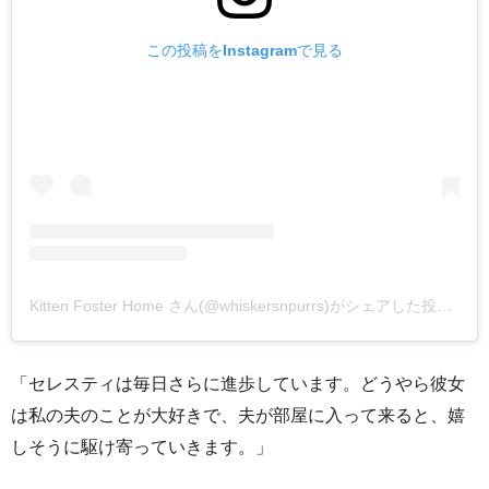
この投稿をInstagramで見る
Kitten Foster Home さん(@whiskersnpurrs)がシェアした投稿
–
2
「セレスティは毎日さらに進歩しています。どうやら彼女
は私の夫のことが大好きで、夫が部屋に入って来ると、嬉
しそうに駆け寄っていきます。」