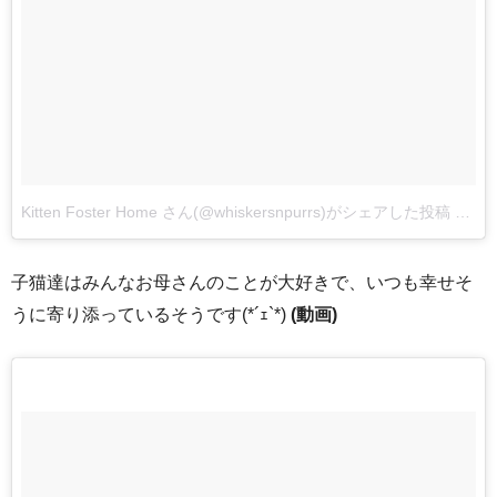
Kitten Foster Home さん(@whiskersnpurrs)がシェアした投稿
–
20
子猫達はみんなお母さんのことが大好きで、いつも幸せそ
うに寄り添っているそうです(*´ｪ`*)
(動画)