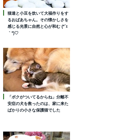
猫達と小豆を炊いて大福作りをす
るおばあちゃん。その懐かしさを
感じる光景に自然と心が和む (*´ｪ
｀*)♡
「ボクがついてるからね」分離不
安症の犬を救ったのは、家に来た
ばかりの小さな保護猫でした