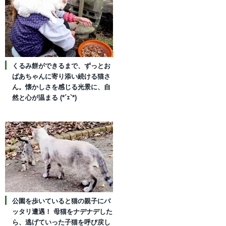
くるみ餅ができるまで、ずっとお
ばあちゃんに寄り添い続ける猫さ
ん。懐かしさを感じる光景に、自
然と心が温まる (*´ｪ`*)
公園を歩いていると猫の親子にバ
ッタリ遭遇！ 母猫をナデナデした
ら、逃げていった子猫を呼び戻し