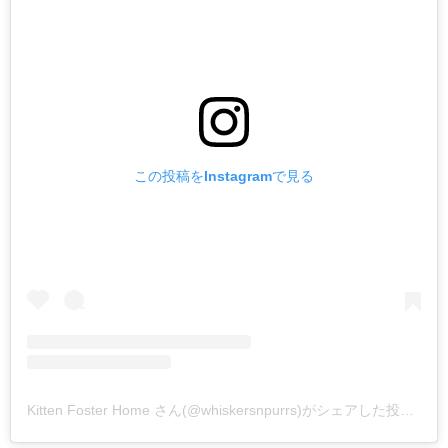
この投稿をInstagramで見る
Kitten Foster Home さん(@whiskersnpurrs)がシェアした投稿
–
2