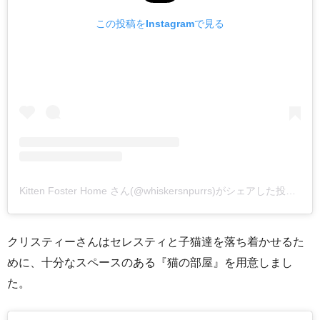
この投稿をInstagramで見る
Kitten Foster Home さん(@whiskersnpurrs)がシェアした投稿
–
2
クリスティーさんはセレスティと子猫達を落ち着かせるた
めに、十分なスペースのある『猫の部屋』を用意しまし
た。