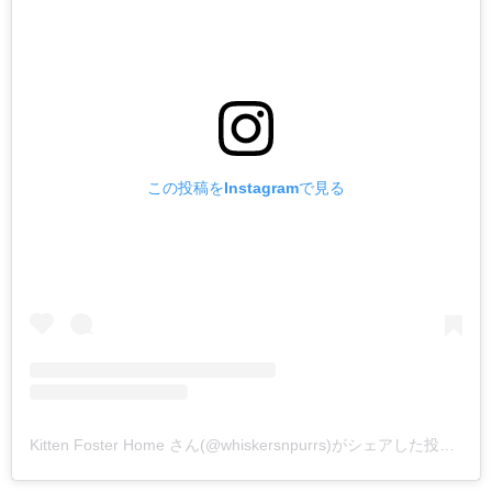
この投稿をInstagramで見る
Kitten Foster Home さん(@whiskersnpurrs)がシェアした投稿
–
2