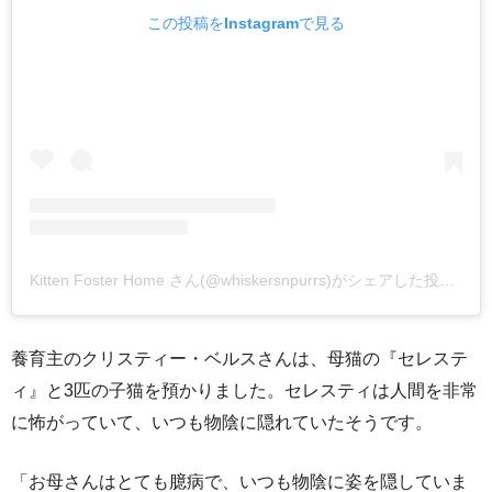
この投稿をInstagramで見る
Kitten Foster Home さん(@whiskersnpurrs)がシェアした投稿
–
2
養育主のクリスティー・ベルスさんは、母猫の『セレステ
ィ』と3匹の子猫を預かりました。セレスティは人間を非常
に怖がっていて、いつも物陰に隠れていたそうです。
「お母さんはとても臆病で、いつも物陰に姿を隠していま