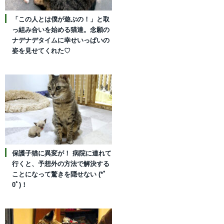
「この人とは僕が遊ぶの！」と取
っ組み合いを始める猫達。念願の
ナデナデタイムに幸せいっぱいの
姿を見せてくれた♡
保護子猫に異変が！ 病院に連れて
行くと、予想外の方法で解決する
ことになって驚きを隠せない (*ﾟ
0ﾟ)！