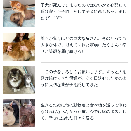
子犬が死んでしまったのではないかと心配して
駆け寄った子猫。そして子犬に恋しちゃいまし
た (*´ｰ｀)♡
誰もが驚くほどの巨大な猫さん。そのとっても
大きな体で、迎えてくれた家族にたくさんの幸
せと笑顔を届け続ける♪
「この子をよろしくお願いします」ずっと人を
避け続けてきた母猫が、ある日決心したかのよ
うに大切な我が子を託してきた
生きるために他の動物達と食べ物を巡って争わ
なければならなかった猫。今では家のボスとし
て、幸せに溢れた日々を送る