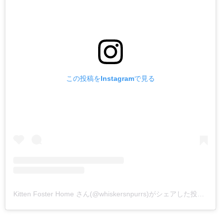
この投稿をInstagramで見る
Kitten Foster Home さん(@whiskersnpurrs)がシェアした投稿
–
2