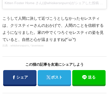
Kitten Foster Home さん(@whiskersnpurrs)がシェアした投稿
–
20
こうして人間に決して近づこうとしなかったセレスティ
は、クリスティーさんのおかげで、人間のことを信頼する
ようになりました。家の中でくつろぐセレスティの姿を見
ていると、自然と心が温まりますね(*´ω`*)
出典：
whiskersnpurrs
／
lovemeow
この猫の記事を友達にシェアしよう
Facebook
Twitter
シェア
ポスト
送る