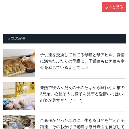
もっと見る
人気の記事
子供達を交換して育てる母猫と母アヒル。愛情
に満ちたふたりの母親に、子猫達もヒナ達も幸
せを感じているようで…♡
発熱で寝込んだ女の子のそばから離れない猫の
3兄弟。心配そうに様子を見守る愛情いっぱい
の姿が尊すぎた (*´ｪ｀*)
余命僅かだった老猫に、生きる目的を与えた子
猫達。そのおかげで老猫は毎日寿命を伸ばして