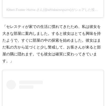
Kitten Foster Home さん(@whiskersnpurrs)がシェアした投稿
–
2
「セレスティが家での生活に慣れてきたため、私は彼女を
大きな部屋に案内しました。すると彼女はとても興味を持
たようで、すぐに部屋の中の探索を始めました。彼女はま
だ私の方から近づくと少し警戒して、お客さんが来ると部
屋の隅に隠れます。でも彼女は確実に変わってきていま
す。」