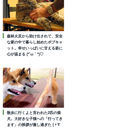
森林火災から助け出されて、安全
な家の中で暮らし始めたボブキャ
ット。幸せいっぱいに甘える姿に
心が温まる (*´ω｀*)♡
散歩に行くよと言われた2匹の柴
犬。大好きな子猫への「行ってき
ます」の挨拶が激し過ぎた (〃∇