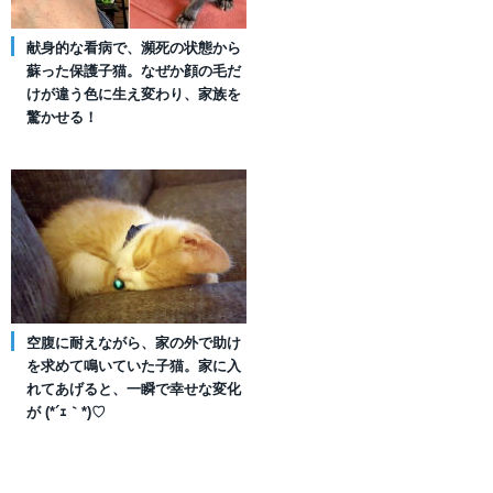
献身的な看病で、瀕死の状態から
蘇った保護子猫。なぜか顔の毛だ
けが違う色に生え変わり、家族を
驚かせる！
空腹に耐えながら、家の外で助け
を求めて鳴いていた子猫。家に入
れてあげると、一瞬で幸せな変化
が (*´ｪ｀*)♡