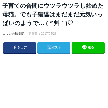
子育ての合間にウツラウツラし始めた
母猫。でも子猫達はまだまだ元気いっ
ぱいのようで… ( *´艸｀)♡
エウレカ編集部
｜更新日：2017/04/28
Facebook
Twitter
シェア
ポスト
送る