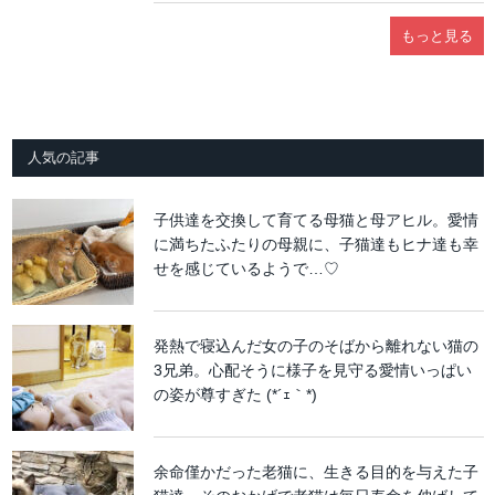
もっと見る
人気の記事
子供達を交換して育てる母猫と母アヒル。愛情
に満ちたふたりの母親に、子猫達もヒナ達も幸
せを感じているようで…♡
発熱で寝込んだ女の子のそばから離れない猫の
3兄弟。心配そうに様子を見守る愛情いっぱい
の姿が尊すぎた (*´ｪ｀*)
余命僅かだった老猫に、生きる目的を与えた子