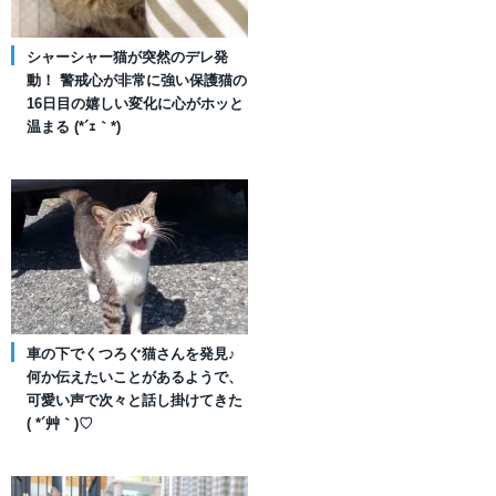
シャーシャー猫が突然のデレ発
動！ 警戒心が非常に強い保護猫の
16日目の嬉しい変化に心がホッと
温まる (*´ｪ｀*)
車の下でくつろぐ猫さんを発見♪
何か伝えたいことがあるようで、
可愛い声で次々と話し掛けてきた
( *´艸｀)♡