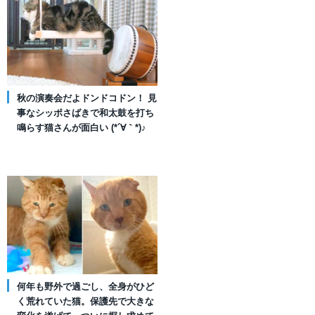
秋の演奏会だよドンドコドン！ 見
事なシッポさばきで和太鼓を打ち
鳴らす猫さんが面白い (*´∀｀*)♪
何年も野外で過ごし、全身がひど
く荒れていた猫。保護先で大きな