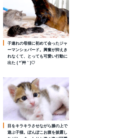
子連れの母猫に初めて会ったジャ
ーマンシェパード。興奮が抑えき
れなくて、とっても可愛い行動に
出た ( *´艸｀)♡
目をキラキラさせながら膝の上で
遊ぶ子猫。ぽんぽこお腹を披露し