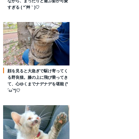
ながら、まったりと遊ぶ姿が可愛
すぎる ( *´艸｀)♡
顔を見ると大急ぎで駆け寄ってく
る野良猫。膝の上に飛び乗ってき
て、心ゆくまでナデナデを堪能 (*
´ω`*)♡