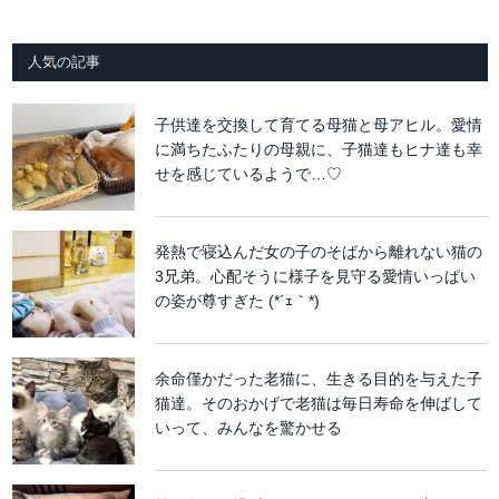
人気の記事
子供達を交換して育てる母猫と母アヒル。愛情
に満ちたふたりの母親に、子猫達もヒナ達も幸
せを感じているようで…♡
発熱で寝込んだ女の子のそばから離れない猫の
3兄弟。心配そうに様子を見守る愛情いっぱい
の姿が尊すぎた (*´ｪ｀*)
余命僅かだった老猫に、生きる目的を与えた子
猫達。そのおかげで老猫は毎日寿命を伸ばして
いって、みんなを驚かせる