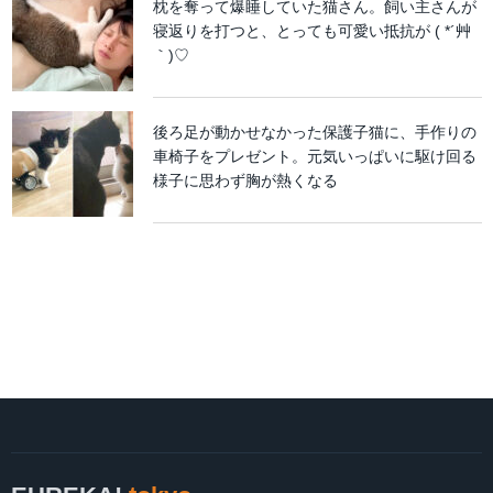
枕を奪って爆睡していた猫さん。飼い主さんが
寝返りを打つと、とっても可愛い抵抗が ( *´艸
｀)♡
後ろ足が動かせなかった保護子猫に、手作りの
車椅子をプレゼント。元気いっぱいに駆け回る
様子に思わず胸が熱くなる