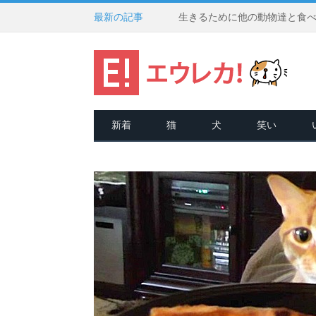
最新の記事
新着
猫
犬
笑い