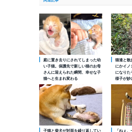
関連記事
庭に置き去りにされてしまった幼
猫達と散
い子猫。保護先で新しい猫のお母
にかイノ
さんに迎えられた瞬間、幸せな子
になりた
猫へと生まれ変わる
様子が妙
子猫と柴犬が対面を繰り返してい
「ねぇ、