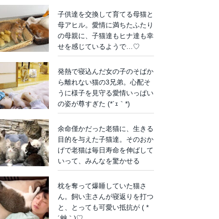
子供達を交換して育てる母猫と
母アヒル。愛情に満ちたふたり
の母親に、子猫達もヒナ達も幸
せを感じているようで…♡
発熱で寝込んだ女の子のそばか
ら離れない猫の3兄弟。心配そ
うに様子を見守る愛情いっぱい
の姿が尊すぎた (*´ｪ｀*)
余命僅かだった老猫に、生きる
目的を与えた子猫達。そのおか
げで老猫は毎日寿命を伸ばして
いって、みんなを驚かせる
枕を奪って爆睡していた猫さ
ん。飼い主さんが寝返りを打つ
と、とっても可愛い抵抗が ( *
´艸｀)♡