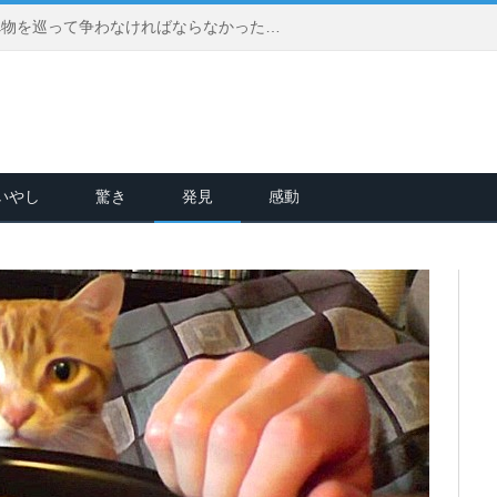
生きるために他の動物達と食べ物を巡って争わなければならなかった猫。今では家のボスとして、幸せに溢れた日々を送る
いやし
驚き
発見
感動