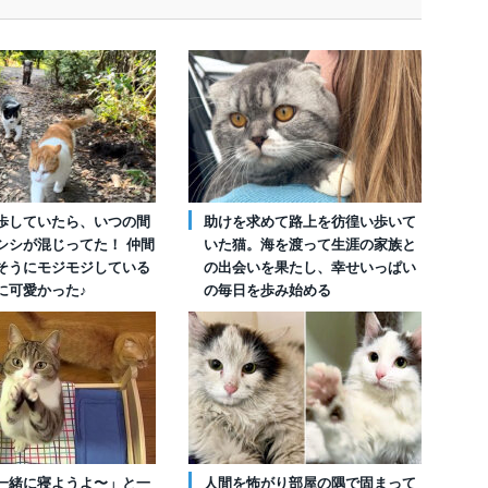
歩していたら、いつの間
助けを求めて路上を彷徨い歩いて
シシが混じってた！ 仲間
いた猫。海を渡って生涯の家族と
そうにモジモジしている
の出会いを果たし、幸せいっぱい
に可愛かった♪
の毎日を歩み始める
一緒に寝ようよ〜」と一
人間を怖がり部屋の隅で固まって