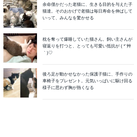
余命僅かだった老猫に、生きる目的を与えた子
猫達。そのおかげで老猫は毎日寿命を伸ばして
いって、みんなを驚かせる
枕を奪って爆睡していた猫さん。飼い主さんが
寝返りを打つと、とっても可愛い抵抗が ( *´艸
｀)♡
後ろ足が動かせなかった保護子猫に、手作りの
車椅子をプレゼント。元気いっぱいに駆け回る
様子に思わず胸が熱くなる