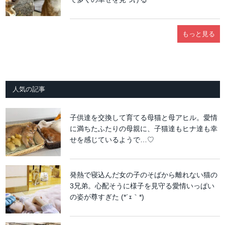
もっと見る
人気の記事
子供達を交換して育てる母猫と母アヒル。愛情
に満ちたふたりの母親に、子猫達もヒナ達も幸
せを感じているようで…♡
発熱で寝込んだ女の子のそばから離れない猫の
3兄弟。心配そうに様子を見守る愛情いっぱい
の姿が尊すぎた (*´ｪ｀*)