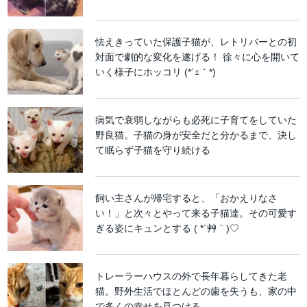
怯えきっていた保護子猫が、レトリバーとの初
対面で劇的な変化を遂げる！ 徐々に心を開いて
いく様子にホッコリ (*´ｪ｀*)
病気で衰弱しながらも必死に子育てをしていた
野良猫。子猫の身が安全だと分かるまで、決し
て眠らず子猫を守り続ける
飼い主さんが帰宅すると、「おかえりなさ
い！」と次々とやって来る子猫達。その可愛す
ぎる姿にキュンとする ( *´艸｀)♡
トレーラーハウスの外で長年暮らしてきた老
猫。野外生活でほとんどの歯を失うも、家の中
で多くの幸せを見つける