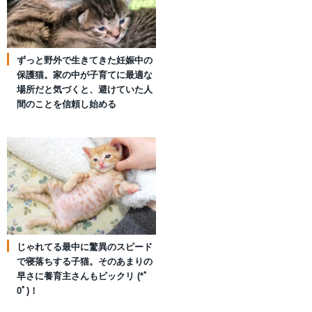
ずっと野外で生きてきた妊娠中の
保護猫。家の中が子育てに最適な
場所だと気づくと、避けていた人
間のことを信頼し始める
じゃれてる最中に驚異のスピード
で寝落ちする子猫。そのあまりの
早さに養育主さんもビックリ (*ﾟ
0ﾟ)！