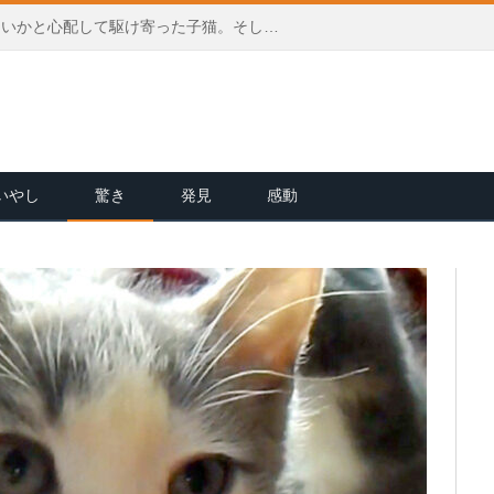
子犬が死んでしまったのではないかと心配して駆け寄った子猫。そして子犬に恋しちゃいました (*´ｰ｀)♡
いやし
驚き
発見
感動