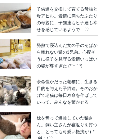
子供達を交換して育てる母猫と
母アヒル。愛情に満ちたふたり
の母親に、子猫達もヒナ達も幸
せを感じているようで…♡
発熱で寝込んだ女の子のそばか
ら離れない猫の3兄弟。心配そ
うに様子を見守る愛情いっぱい
の姿が尊すぎた (*´ｪ｀*)
余命僅かだった老猫に、生きる
目的を与えた子猫達。そのおか
げで老猫は毎日寿命を伸ばして
いって、みんなを驚かせる
枕を奪って爆睡していた猫さ
ん。飼い主さんが寝返りを打つ
と、とっても可愛い抵抗が ( *
´艸｀)♡