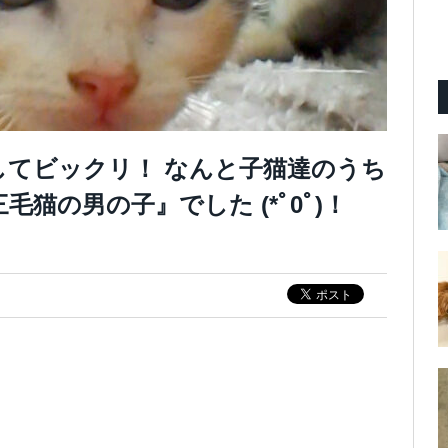
してビックリ！ なんと子猫達のうち
猫の男の子』でした (*ﾟ0ﾟ)！