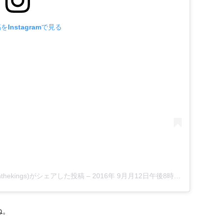
Instagramで見る
useonthekings)がシェアした投稿
–
2016年 9月月12日午後8時17分PDT
ね。