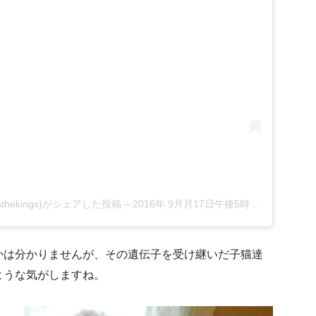
useonthekings)がシェアした投稿
–
2016年 9月月17日午後5時27分PDT
かは分かりませんが、その遺伝子を受け継いだ子猫達
ような気がしますね。