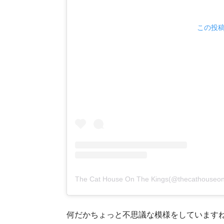
この投稿を
The Cat House On The Kings(@thecatho
何だかちょっと不思議な模様をしています