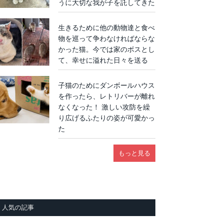
うに大切な我が子を託してきた
生きるために他の動物達と食べ
物を巡って争わなければならな
かった猫。今では家のボスとし
て、幸せに溢れた日々を送る
子猫のためにダンボールハウス
を作ったら、レトリバーが離れ
なくなった！ 激しい攻防を繰
り広げるふたりの姿が可愛かっ
た
もっと見る
人気の記事