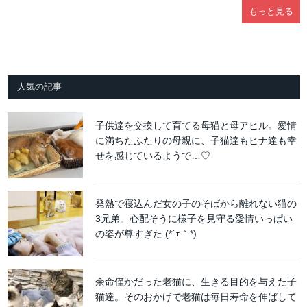
もっと見る
人気の記事
子供達を交換して育てる母猫と母アヒル。愛情
に満ちたふたりの母親に、子猫達もヒナ達も幸
せを感じているようで…♡
発熱で寝込んだ女の子のそばから離れない猫の
3兄弟。心配そうに様子を見守る愛情いっぱい
の姿が尊すぎた (*´ｪ｀*)
余命僅かだった老猫に、生きる目的を与えた子
猫達。そのおかげで老猫は毎日寿命を伸ばして