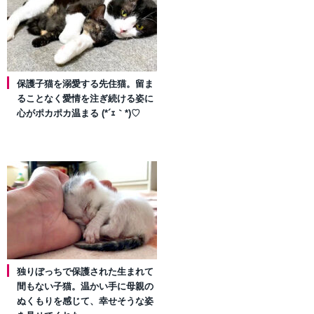
保護子猫を溺愛する先住猫。留ま
ることなく愛情を注ぎ続ける姿に
心がポカポカ温まる (*´ｪ｀*)♡
独りぼっちで保護された生まれて
間もない子猫。温かい手に母親の
ぬくもりを感じて、幸せそうな姿