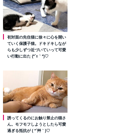
初対面の先住猫に徐々に心を開い
ていく保護子猫。ドキドキしなが
らも少しずつ近づいていって可愛
い行動に出た (*´ｪ｀*)♡
誘ってくるのにお触り禁止の猫さ
ん。モフモフしようとしたら可愛
過ぎる抵抗が ( *´艸｀)♡