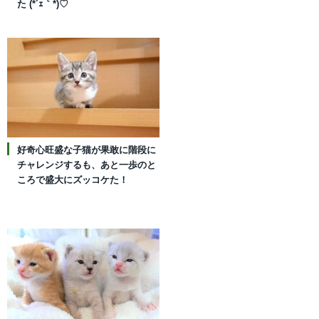
た (*´ｪ｀*)♡
好奇心旺盛な子猫が果敢に階段に
チャレンジするも、あと一歩のと
ころで盛大にズッコケた！