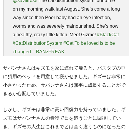
@saviiirose
The cat distribution system found me
on my morning walk last August. She’s come a long
way since then Poor baby had an eye infection,
worms and was severely malnourished. She’s now
a healthy, crazy little kitten. Meet Gizmo!
#BlackCat
#CatDistributionSystem
#Cat
To be loved is to be
changed – BANzFREAK
サバンナさんはギズモを家に連れて帰ると、バスタブの中
に猫用のベッドを用意して寝かせました。ギズモは非常に
小さかったため、サバンナさんは無事に成長することがで
きるか心配していました。
しかし、ギズモは非常に高い回復力を持っていました。ギ
ズモはサバンナさんの看護で日を追うごとに回復してい
き、ギズモの人生はこれまでとは全く違うものになったの