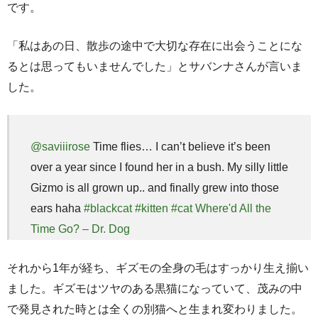
です。
「私はあの日、散歩の途中で大切な存在に出会うことにな
るとは思ってもいませんでした」とサバンナさんが言いま
した。
@saviiirose
Time flies… I can’t believe it’s been
over a year since I found her in a bush. My silly little
Gizmo is all grown up.. and finally grew into those
ears haha
#blackcat
#kitten
#cat
Where'd All the
Time Go? – Dr. Dog
それから1年が経ち、ギズモの全身の毛はすっかり生え揃い
ました。ギズモはツヤのある黒猫になっていて、茂みの中
で発見された時とは全くの別猫へと生まれ変わりました。