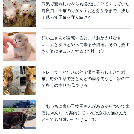
病気で衰弱しながらも必死に子育てをしていた
野良猫。子猫の身が安全だと分かるまで、決し
て眠らず子猫を守り続ける
飼い主さんが帰宅すると、「おかえりなさ
い！」と次々とやって来る子猫達。その可愛す
ぎる姿にキュンとする ( *´艸｀)♡
トレーラーハウスの外で長年暮らしてきた老
猫。野外生活でほとんどの歯を失うも、家の中
で多くの幸せを見つける
「あっちに良い干物屋さんがあるからついて来
るにゃん♪」と案内してくれた漁港の猫さんが
とっても可愛かった (*´ｪ｀*)♡