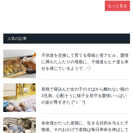
もっと見る
人気の記事
子供達を交換して育てる母猫と母アヒル。愛情
に満ちたふたりの母親に、子猫達もヒナ達も幸
せを感じているようで…♡
発熱で寝込んだ女の子のそばから離れない猫の
3兄弟。心配そうに様子を見守る愛情いっぱい
の姿が尊すぎた (*´ｪ｀*)
余命僅かだった老猫に、生きる目的を与えた子
猫達。そのおかげで老猫は毎日寿命を伸ばして