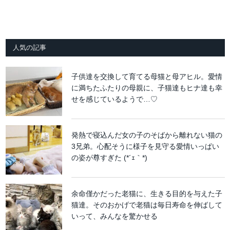
人気の記事
子供達を交換して育てる母猫と母アヒル。愛情
に満ちたふたりの母親に、子猫達もヒナ達も幸
せを感じているようで…♡
発熱で寝込んだ女の子のそばから離れない猫の
3兄弟。心配そうに様子を見守る愛情いっぱい
の姿が尊すぎた (*´ｪ｀*)
余命僅かだった老猫に、生きる目的を与えた子
猫達。そのおかげで老猫は毎日寿命を伸ばして
いって、みんなを驚かせる