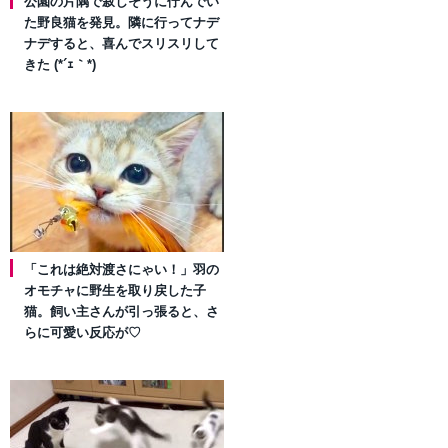
公園の片隅で寂しそうに佇んでい
た野良猫を発見。隣に行ってナデ
ナデすると、喜んでスリスリして
きた (*´ｪ｀*)
「これは絶対渡さにゃい！」羽の
オモチャに野生を取り戻した子
猫。飼い主さんが引っ張ると、さ
らに可愛い反応が♡