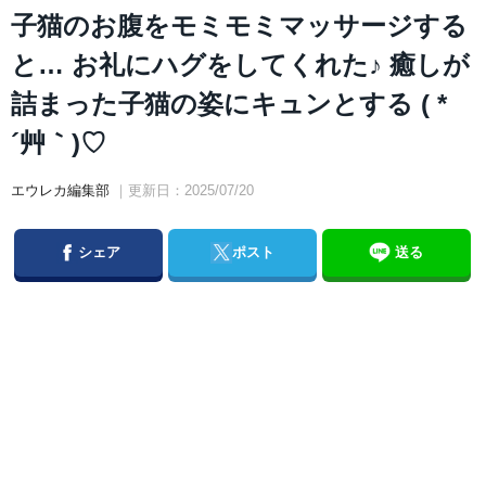
子猫のお腹をモミモミマッサージする
と… お礼にハグをしてくれた♪ 癒しが
詰まった子猫の姿にキュンとする ( *
´艸｀)♡
エウレカ編集部
｜更新日：2025/07/20
Facebook
Twitter
シェア
ポスト
送る