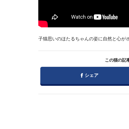
子猫思いのほたるちゃんの姿に自然と心がポカ
この猫の記
Facebook
シェア