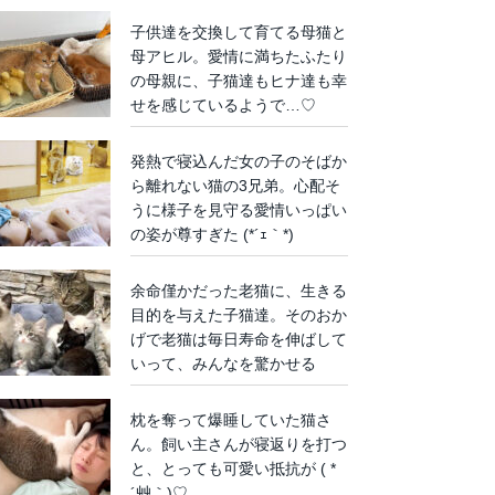
子供達を交換して育てる母猫と
母アヒル。愛情に満ちたふたり
の母親に、子猫達もヒナ達も幸
せを感じているようで…♡
発熱で寝込んだ女の子のそばか
ら離れない猫の3兄弟。心配そ
うに様子を見守る愛情いっぱい
の姿が尊すぎた (*´ｪ｀*)
余命僅かだった老猫に、生きる
目的を与えた子猫達。そのおか
げで老猫は毎日寿命を伸ばして
いって、みんなを驚かせる
枕を奪って爆睡していた猫さ
ん。飼い主さんが寝返りを打つ
と、とっても可愛い抵抗が ( *
´艸｀)♡