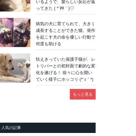
いるようで、愛らしい反応が返
ってきた ( *´艸｀)♡
病気の犬に育てられて、大きく
成長することができた猫。発作
を起こす犬の命を優しい行動で
何度も助ける
怯えきっていた保護子猫が、レ
トリバーとの初対面で劇的な変
化を遂げる！ 徐々に心を開い
ていく様子にホッコリ (*´ｪ｀*)
もっと見る
人気の記事