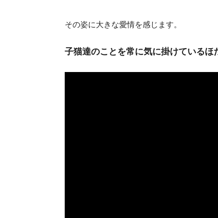
その姿に大きな愛情を感じます。
子猫達のことを常に気に掛けているほ