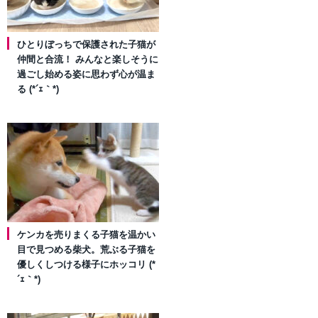
ひとりぼっちで保護された子猫が
仲間と合流！ みんなと楽しそうに
過ごし始める姿に思わず心が温ま
る (*´ｪ｀*)
ケンカを売りまくる子猫を温かい
目で見つめる柴犬。荒ぶる子猫を
優しくしつける様子にホッコリ (*
´ｪ｀*)