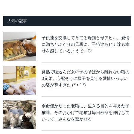
人気の記事
子供達を交換して育てる母猫と母アヒル。愛情
に満ちたふたりの母親に、子猫達もヒナ達も幸
せを感じているようで…♡
発熱で寝込んだ女の子のそばから離れない猫の
3兄弟。心配そうに様子を見守る愛情いっぱい
の姿が尊すぎた (*´ｪ｀*)
余命僅かだった老猫に、生きる目的を与えた子
猫達。そのおかげで老猫は毎日寿命を伸ばして
いって、みんなを驚かせる