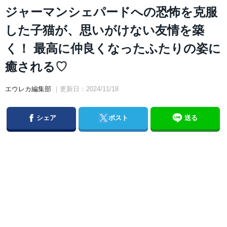
ジャーマンシェパードへの恐怖を克服
した子猫が、思いがけない友情を築
く！ 最高に仲良くなったふたりの姿に
癒される♡
エウレカ編集部
｜更新日：2024/11/18
Facebook
Twitter
シェア
ポスト
送る