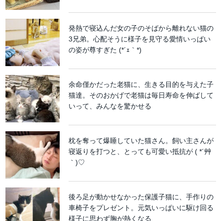
発熱で寝込んだ女の子のそばから離れない猫の
3兄弟。心配そうに様子を見守る愛情いっぱい
の姿が尊すぎた (*´ｪ｀*)
余命僅かだった老猫に、生きる目的を与えた子
猫達。そのおかげで老猫は毎日寿命を伸ばして
いって、みんなを驚かせる
枕を奪って爆睡していた猫さん。飼い主さんが
寝返りを打つと、とっても可愛い抵抗が ( *´艸
｀)♡
後ろ足が動かせなかった保護子猫に、手作りの
車椅子をプレゼント。元気いっぱいに駆け回る
様子に思わず胸が熱くなる