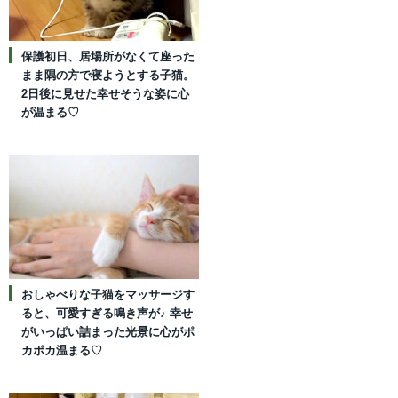
保護初日、居場所がなくて座った
まま隅の方で寝ようとする子猫。
2日後に見せた幸せそうな姿に心
が温まる♡
おしゃべりな子猫をマッサージす
ると、可愛すぎる鳴き声が♪ 幸せ
がいっぱい詰まった光景に心がポ
カポカ温まる♡