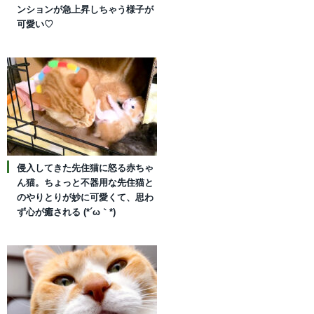
ンションが急上昇しちゃう様子が
可愛い♡
侵入してきた先住猫に怒る赤ちゃ
ん猫。ちょっと不器用な先住猫と
のやりとりが妙に可愛くて、思わ
ず心が癒される (*´ω｀*)