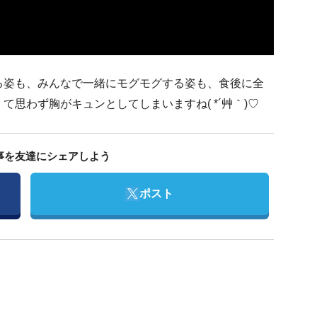
る姿も、みんなで一緒にモグモグする姿も、食後に全
思わず胸がキュンとしてしまいますね( *´艸｀)♡
事を友達にシェアしよう
Twitter
ポスト