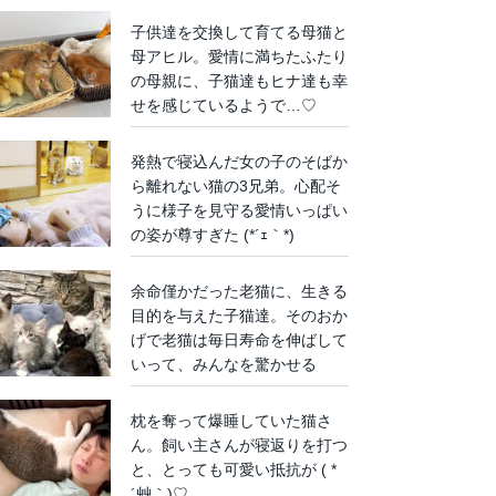
子供達を交換して育てる母猫と
母アヒル。愛情に満ちたふたり
の母親に、子猫達もヒナ達も幸
せを感じているようで…♡
発熱で寝込んだ女の子のそばか
ら離れない猫の3兄弟。心配そ
うに様子を見守る愛情いっぱい
の姿が尊すぎた (*´ｪ｀*)
余命僅かだった老猫に、生きる
目的を与えた子猫達。そのおか
げで老猫は毎日寿命を伸ばして
いって、みんなを驚かせる
枕を奪って爆睡していた猫さ
ん。飼い主さんが寝返りを打つ
と、とっても可愛い抵抗が ( *
´艸｀)♡