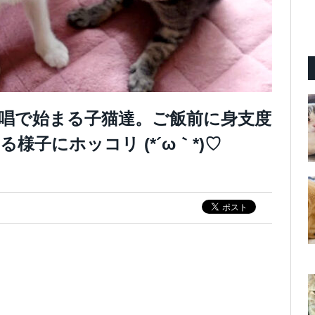
唱で始まる子猫達。ご飯前に身支度
子にホッコリ (*´ω｀*)♡