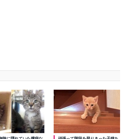
物陰に隠れていた臆病な
頑張って階段を登りきった子猫ち