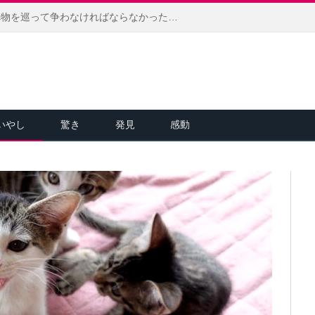
生きるために他の動物達と食べ物を巡って争わなければならなかった猫。今では家のボスとして、幸せに溢れた日々を送る
いやし
驚き
発見
感動