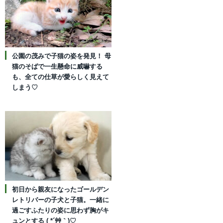
公園の茂みで子猫の姿を発見！ 母
猫のそばで一生懸命に威嚇する
も、全ての仕草が愛らしく見えて
しまう♡
初日から親友になったゴールデン
レトリバーの子犬と子猫。一緒に
過ごすふたりの姿に思わず胸がキ
ュンとする ( *´艸｀)♡