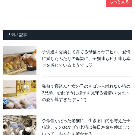
もっと見る
人気の記事
子供達を交換して育てる母猫と母アヒル。愛情
に満ちたふたりの母親に、子猫達もヒナ達も幸
せを感じているようで…♡
発熱で寝込んだ女の子のそばから離れない猫の
3兄弟。心配そうに様子を見守る愛情いっぱい
の姿が尊すぎた (*´ｪ｀*)
余命僅かだった老猫に、生きる目的を与えた子
猫達。そのおかげで老猫は毎日寿命を伸ばして
いって、みんなを驚かせる