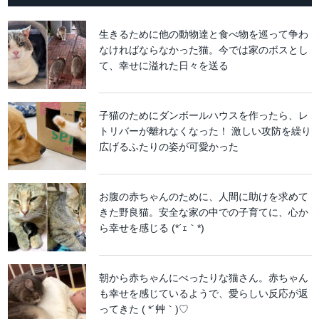
生きるために他の動物達と食べ物を巡って争わ
なければならなかった猫。今では家のボスとし
て、幸せに溢れた日々を送る
子猫のためにダンボールハウスを作ったら、レ
トリバーが離れなくなった！ 激しい攻防を繰り
広げるふたりの姿が可愛かった
お腹の赤ちゃんのために、人間に助けを求めて
きた野良猫。安全な家の中での子育てに、心か
ら幸せを感じる (*´ｪ｀*)
朝から赤ちゃんにべったりな猫さん。赤ちゃん
も幸せを感じているようで、愛らしい反応が返
ってきた ( *´艸｀)♡