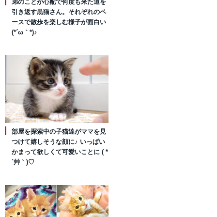
弟のことが心配で何度も来た道を
引き返す黒猫さん。それぞれのペ
ースで散歩を楽しむ様子が面白い
(*´ω｀*)♪
部屋を探索中の子猫達がママを見
つけて嬉しそうな顔に♪ いっぱい
かまって欲しくて可愛いことに ( *
´艸｀)♡