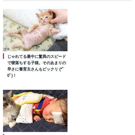
じゃれてる最中に驚異のスピード
で寝落ちする子猫。そのあまりの
早さに養育主さんもビックリ (*ﾟ
0ﾟ)！