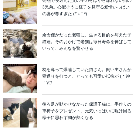
発熱で寝込んだ女の子のそばから離れない猫の
3兄弟。心配そうに様子を見守る愛情いっぱい
の姿が尊すぎた (*´ｪ｀*)
余命僅かだった老猫に、生きる目的を与えた子
猫達。そのおかげで老猫は毎日寿命を伸ばして
いって、みんなを驚かせる
枕を奪って爆睡していた猫さん。飼い主さんが
寝返りを打つと、とっても可愛い抵抗が ( *´艸
｀)♡
後ろ足が動かせなかった保護子猫に、手作りの
車椅子をプレゼント。元気いっぱいに駆け回る
様子に思わず胸が熱くなる