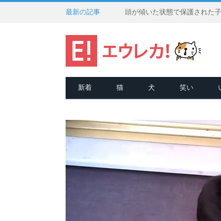
最新の記事
新着
猫
犬
笑い