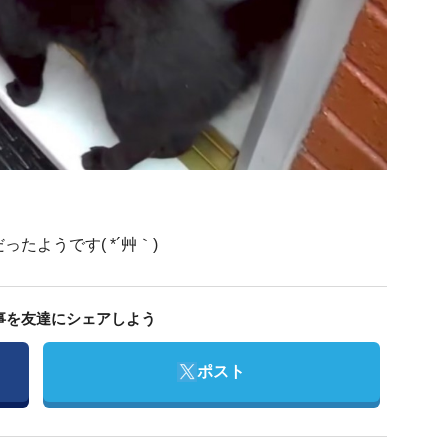
たようです( *´艸｀)
事を友達にシェアしよう
Twitter
ポスト