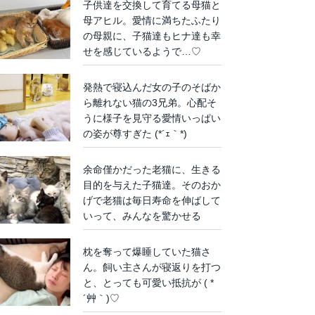
子供達を交換して育てる母猫と
母アヒル。愛情に満ちたふたり
の母親に、子猫達もヒナ達も幸
せを感じているようで…♡
発熱で寝込んだ女の子のそばか
ら離れない猫の3兄弟。心配そ
うに様子を見守る愛情いっぱい
の姿が尊すぎた (*´ｪ｀*)
余命僅かだった老猫に、生きる
目的を与えた子猫達。そのおか
げで老猫は毎日寿命を伸ばして
いって、みんなを驚かせる
枕を奪って爆睡していた猫さ
ん。飼い主さんが寝返りを打つ
と、とっても可愛い抵抗が ( *
´艸｀)♡