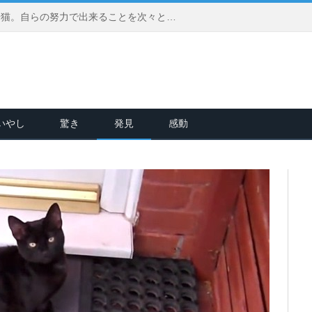
頭が傾いた状態で保護された子猫。自らの努力で出来ることを次々と増やして、ひとりで何でも出来ることを証明する！
いやし
驚き
発見
感動