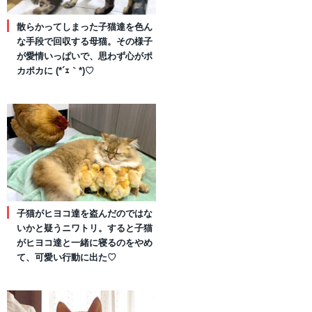
散らかってしまった子猫達を色ん
な手段で回収する母猫。その様子
が愛情いっぱいで、思わず心がポ
カポカに (*´ｪ｀*)♡
子猫がヒヨコ達を盗んだのではな
いかと疑うニワトリ。すると子猫
がヒヨコ達と一緒に寝るのをやめ
て、可愛い行動に出た♡