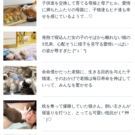
子供達を交換して育てる母猫と母アヒル。愛情
に満ちたふたりの母親に、子猫達もヒナ達も幸
せを感じているようで…♡
発熱で寝込んだ女の子のそばから離れない猫の
3兄弟。心配そうに様子を見守る愛情いっぱい
の姿が尊すぎた (*´ｪ｀*)
余命僅かだった老猫に、生きる目的を与えた子
猫達。そのおかげで老猫は毎日寿命を伸ばして
いって、みんなを驚かせる
枕を奪って爆睡していた猫さん。飼い主さんが
寝返りを打つと、とっても可愛い抵抗が ( *´艸
｀)♡