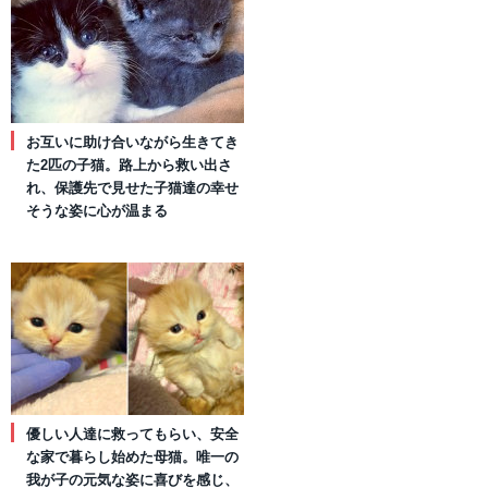
お互いに助け合いながら生きてき
た2匹の子猫。路上から救い出さ
れ、保護先で見せた子猫達の幸せ
そうな姿に心が温まる
優しい人達に救ってもらい、安全
な家で暮らし始めた母猫。唯一の
我が子の元気な姿に喜びを感じ、