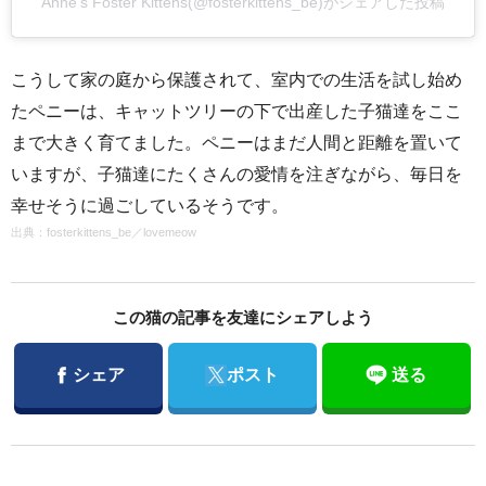
Anne’s Foster Kittens(@fosterkittens_be)がシェアした投稿
こうして家の庭から保護されて、室内での生活を試し始め
たペニーは、キャットツリーの下で出産した子猫達をここ
まで大きく育てました。ペニーはまだ人間と距離を置いて
いますが、子猫達にたくさんの愛情を注ぎながら、毎日を
幸せそうに過ごしているそうです。
出典：
fosterkittens_be
／
lovemeow
この猫の記事を友達にシェアしよう
Facebook
Twitter
シェア
ポスト
送る