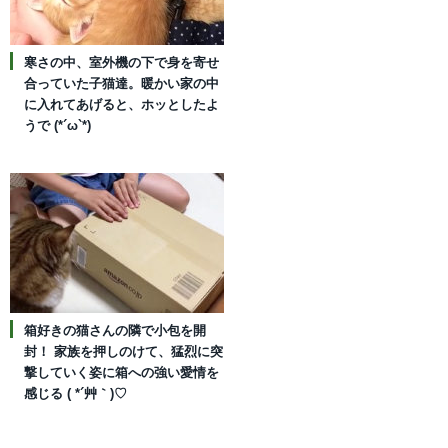
寒さの中、室外機の下で身を寄せ
合っていた子猫達。暖かい家の中
に入れてあげると、ホッとしたよ
うで (*´ω`*)
箱好きの猫さんの隣で小包を開
封！ 家族を押しのけて、猛烈に突
撃していく姿に箱への強い愛情を
感じる ( *´艸｀)♡