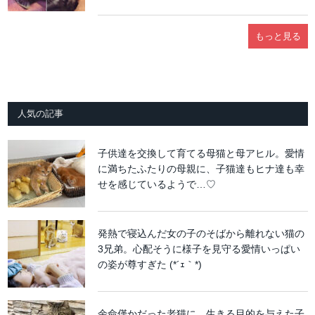
もっと見る
人気の記事
子供達を交換して育てる母猫と母アヒル。愛情
に満ちたふたりの母親に、子猫達もヒナ達も幸
せを感じているようで…♡
発熱で寝込んだ女の子のそばから離れない猫の
3兄弟。心配そうに様子を見守る愛情いっぱい
の姿が尊すぎた (*´ｪ｀*)
余命僅かだった老猫に、生きる目的を与えた子