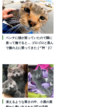
ベンチに猫が座っていたので隣に
座って撫でると… ゴロゴロと喜ん
で膝の上に乗ってきた ( *´艸｀)♡
凍えるような寒さの中、小屋の屋
根から救い出された2匹の子猫。