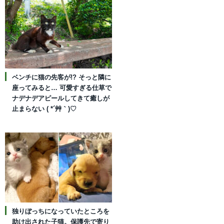
ベンチに猫の先客が!? そっと隣に
座ってみると… 可愛すぎる仕草で
ナデナデアピールしてきて癒しが
止まらない ( *´艸｀)♡
独りぼっちになっていたところを
助け出された子猫。保護先で寄り