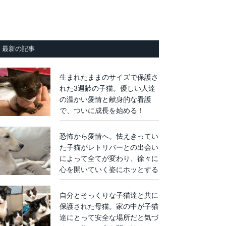
最新の記事
生まれたままのサイズで保護さ
れた3週齢の子猫。優しい人達
の温かい愛情と献身的な看護
で、ついに成長を始める！
恐怖から愛情へ。怯えきってい
た子猫がレトリバーとの出会い
によって全てが変わり、徐々に
心を開いていく姿にホッとする
自分とそっくりな子猫達と共に
保護された母猫。家の中が子猫
達にとって安全な場所だと気づ