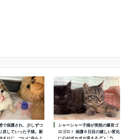
態で保護され、少しずつ
シャーシャー子猫が突然の爆音ゴ
り戻していった子猫。新
ロゴロ！ 保護６日目の嬉しい変化
始まりに、ついに自らミ
に心がポカポカ温まる (*´ｪ｀*)