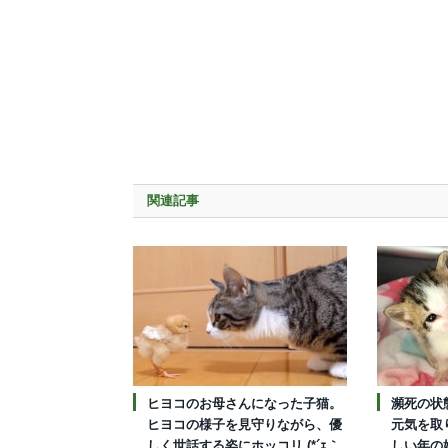
関連記事
ヒヨコのお母さんになった子猫。
瀕死の状
ヒヨコの様子を見守りながら、優
元気を取
しく世話する姿にホッコリ (*´ｪ｀
しい年の