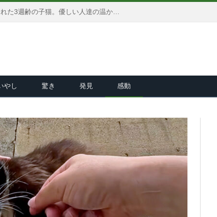
恐怖から愛情へ。怯えきっていた子猫がレトリバーとの出会いによって全てが変わり、徐々に心を開いていく姿にホッとする
いやし
驚き
発見
感動