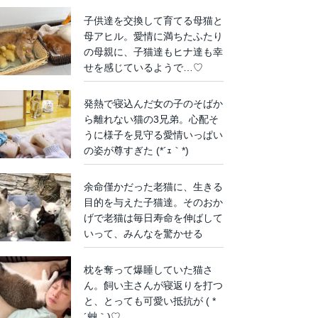
子供達を交換して育てる母猫と
母アヒル。愛情に満ちたふたり
の母親に、子猫達もヒナ達も幸
せを感じているようで…♡
発熱で寝込んだ女の子のそばか
ら離れない猫の3兄弟。心配そ
うに様子を見守る愛情いっぱい
の姿が尊すぎた (*´ｪ｀*)
余命僅かだった老猫に、生きる
目的を与えた子猫達。そのおか
げで老猫は毎日寿命を伸ばして
いって、みんなを驚かせる
枕を奪って爆睡していた猫さ
ん。飼い主さんが寝返りを打つ
と、とっても可愛い抵抗が ( *
´艸｀)♡