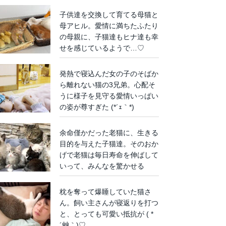
子供達を交換して育てる母猫と
母アヒル。愛情に満ちたふたり
の母親に、子猫達もヒナ達も幸
せを感じているようで…♡
発熱で寝込んだ女の子のそばか
ら離れない猫の3兄弟。心配そ
うに様子を見守る愛情いっぱい
の姿が尊すぎた (*´ｪ｀*)
余命僅かだった老猫に、生きる
目的を与えた子猫達。そのおか
げで老猫は毎日寿命を伸ばして
いって、みんなを驚かせる
枕を奪って爆睡していた猫さ
ん。飼い主さんが寝返りを打つ
と、とっても可愛い抵抗が ( *
´艸｀)♡