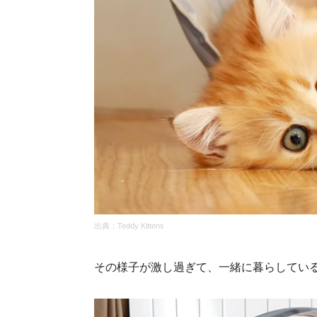
出典：
Teddy Kittens
その様子が激し過ぎて、一緒に暮らしている兄