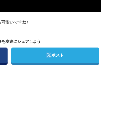
可愛いですね♪
事を友達にシェアしよう
Twitter
ポスト