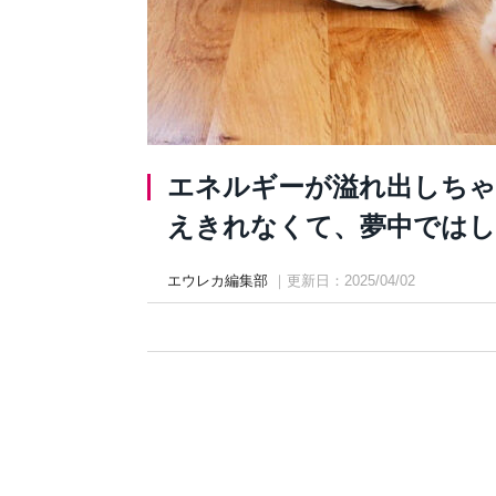
エネルギーが溢れ出しちゃ
えきれなくて、夢中ではしゃ
エウレカ編集部
｜更新日：2025/04/02