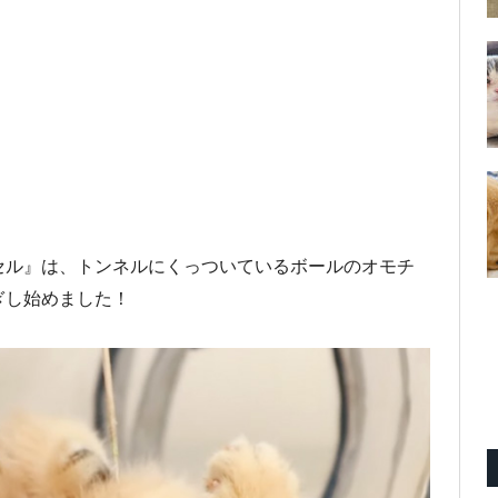
セル』は、トンネルにくっついているボールのオモチ
ぎし始めました！