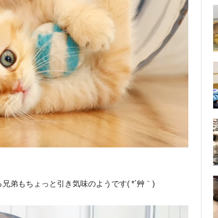
弟もちょっと引き気味のようです( *´艸｀)