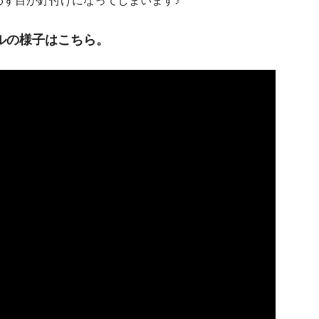
わず目が釘付けになってしまいます♪
ルの様子はこちら。