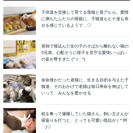
子供達を交換して育てる母猫と母アヒル。愛情
に満ちたふたりの母親に、子猫達もヒナ達も幸
せを感じているようで…♡
発熱で寝込んだ女の子のそばから離れない猫の
3兄弟。心配そうに様子を見守る愛情いっぱい
の姿が尊すぎた (*´ｪ｀*)
余命僅かだった老猫に、生きる目的を与えた子
猫達。そのおかげで老猫は毎日寿命を伸ばして
いって、みんなを驚かせる
枕を奪って爆睡していた猫さん。飼い主さんが
寝返りを打つと、とっても可愛い抵抗が ( *´艸
｀)♡