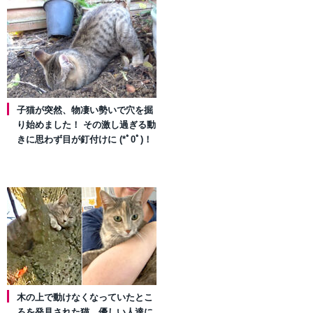
子猫が突然、物凄い勢いで穴を掘
り始めました！ その激し過ぎる動
きに思わず目が釘付けに (*ﾟ0ﾟ)！
木の上で動けなくなっていたとこ
ろを発見された猫。優しい人達に