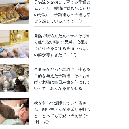
子供達を交換して育てる母猫と
母アヒル。愛情に満ちたふたり
の母親に、子猫達もヒナ達も幸
せを感じているようで…♡
発熱で寝込んだ女の子のそばか
ら離れない猫の3兄弟。心配そ
うに様子を見守る愛情いっぱい
の姿が尊すぎた (*´ｪ｀*)
余命僅かだった老猫に、生きる
目的を与えた子猫達。そのおか
げで老猫は毎日寿命を伸ばして
いって、みんなを驚かせる
枕を奪って爆睡していた猫さ
ん。飼い主さんが寝返りを打つ
と、とっても可愛い抵抗が ( *
´艸｀)♡