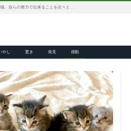
頭が傾いた状態で保護された子猫。自らの努力で出来ることを次々と増やして、ひとりで何でも出来ることを証明する！
いやし
驚き
発見
感動