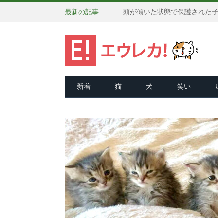
最新の記事
新着
猫
犬
笑い