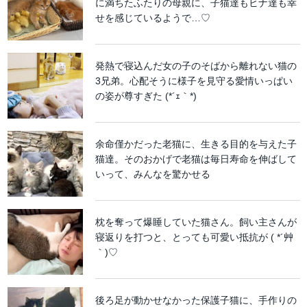
に満ちたふたりの母親に、子猫達もヒナ達も幸
せを感じているようで…♡
発熱で寝込んだ女の子のそばから離れない猫の
3兄弟。心配そうに様子を見守る愛情いっぱい
の姿が尊すぎた (*´ｪ｀*)
余命僅かだった老猫に、生きる目的を与えた子
猫達。そのおかげで老猫は毎日寿命を伸ばして
いって、みんなを驚かせる
枕を奪って爆睡していた猫さん。飼い主さんが
寝返りを打つと、とっても可愛い抵抗が ( *´艸
｀)♡
後ろ足が動かせなかった保護子猫に、手作りの