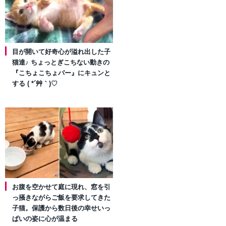
目が開いて好奇心が溢れ出した子
猫達♪ ちょっとぎこちない動きの
『こちょこちょパー』にキュンと
する ( *´艸｀)♡
お腹を空かせて庭に現れ、窓を引
っ掻きながらご飯を要求してきた
子猫。保護から数日後の幸せいっ
ぱいの姿に心が温まる