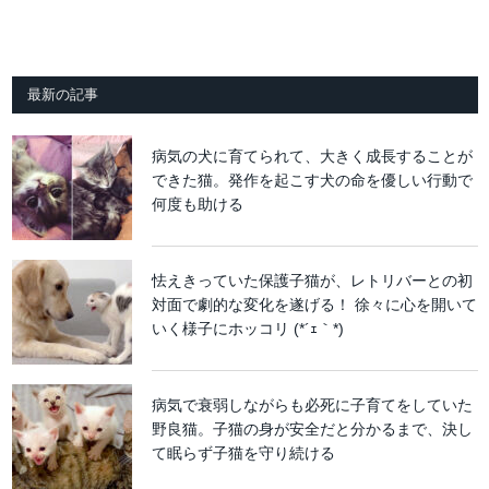
最新の記事
病気の犬に育てられて、大きく成長することが
できた猫。発作を起こす犬の命を優しい行動で
何度も助ける
怯えきっていた保護子猫が、レトリバーとの初
対面で劇的な変化を遂げる！ 徐々に心を開いて
いく様子にホッコリ (*´ｪ｀*)
病気で衰弱しながらも必死に子育てをしていた
野良猫。子猫の身が安全だと分かるまで、決し
て眠らず子猫を守り続ける