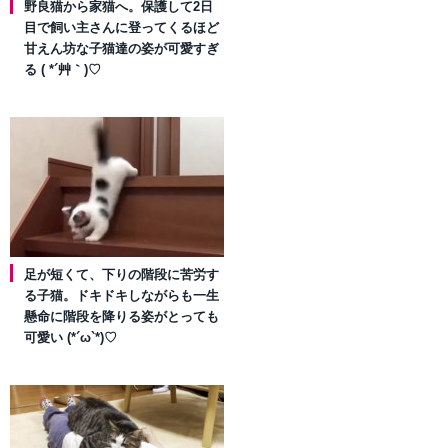
野良猫から家猫へ。保護して2日
目で飼い主さんに登ってくるほど
甘えん坊な子猫達の姿が可愛すぎ
る ( *´艸｀)♡
足が短くて、下りの階段に苦労す
る子猫。ドキドキしながらも一生
懸命に階段を降りる姿がとっても
可愛い (*´ω`*)♡