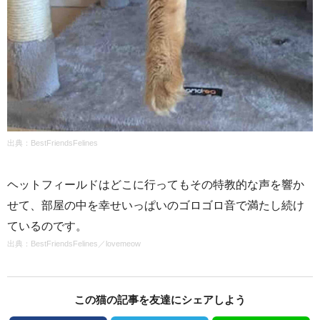
出典：BestFriendsFelines
ヘットフィールドはどこに行ってもその特教的な声を響か
せて、部屋の中を幸せいっぱいのゴロゴロ音で満たし続け
ているのです。
出典：
BestFriendsFelines
／
lovemeow
この猫の記事を友達にシェアしよう