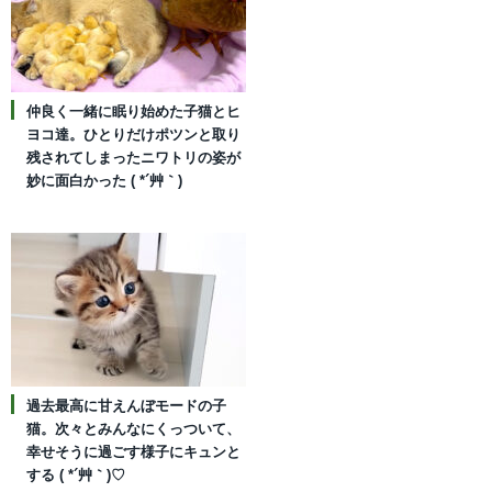
仲良く一緒に眠り始めた子猫とヒ
ヨコ達。ひとりだけポツンと取り
残されてしまったニワトリの姿が
妙に面白かった ( *´艸｀)
過去最高に甘えんぼモードの子
猫。次々とみんなにくっついて、
幸せそうに過ごす様子にキュンと
する ( *´艸｀)♡