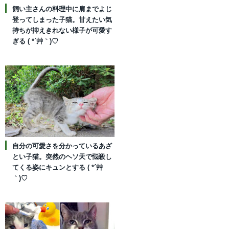
飼い主さんの料理中に肩までよじ
登ってしまった子猫。甘えたい気
持ちが抑えきれない様子が可愛す
ぎる ( *´艸｀)♡
自分の可愛さを分かっているあざ
とい子猫。突然のヘソ天で悩殺し
てくる姿にキュンとする ( *´艸
｀)♡