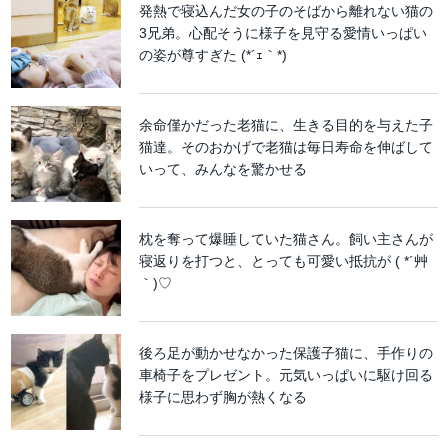
発熱で寝込んだ女の子のそばから離れない猫の
3兄弟。心配そうに様子を見守る愛情いっぱい
の姿が尊すぎた (*´ｪ｀*)
余命僅かだった老猫に、生きる目的を与えた子
猫達。そのおかげで老猫は毎日寿命を伸ばして
いって、みんなを驚かせる
枕を奪って爆睡していた猫さん。飼い主さんが
寝返りを打つと、とっても可愛い抵抗が ( *´艸
｀)♡
後ろ足が動かせなかった保護子猫に、手作りの
車椅子をプレゼント。元気いっぱいに駆け回る
様子に思わず胸が熱くなる