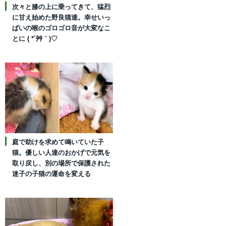
次々と膝の上に乗ってきて、猛烈
に甘え始めた野良猫達。幸せいっ
ぱいの喉のゴロゴロ音が大変なこ
とに ( *´艸｀)♡
庭で助けを求めて鳴いていた子
猫。優しい人達のおかげで元気を
取り戻し、別の場所で保護された
迷子の子猫の運命を変える