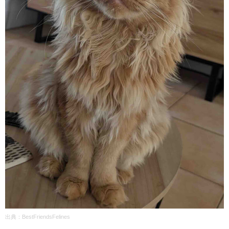
出典：BestFriendsFelines