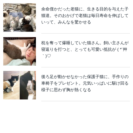
余命僅かだった老猫に、生きる目的を与えた子
猫達。そのおかげで老猫は毎日寿命を伸ばして
いって、みんなを驚かせる
枕を奪って爆睡していた猫さん。飼い主さんが
寝返りを打つと、とっても可愛い抵抗が ( *´艸
｀)♡
後ろ足が動かせなかった保護子猫に、手作りの
車椅子をプレゼント。元気いっぱいに駆け回る
様子に思わず胸が熱くなる