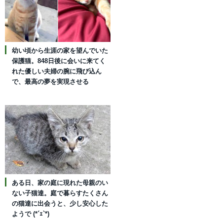
幼い頃から生涯の家を望んでいた
保護猫。848日後に会いに来てく
れた優しい夫婦の腕に飛び込ん
で、最高の夢を実現させる
ある日、家の庭に現れた母親のい
ない子猫達。庭で暮らすたくさん
の猫達に出会うと、少し安心した
ようで (*´ｪ`*)