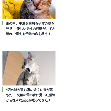
雨の中、車道を横切る子猫の姿を
発見！ 優しい男性の行動が、ずぶ
濡れで震える子猫の命を救う！
4匹の猫が住む家の近くに雷が落
ちた！ 突然の雷の音に驚いた猫達
から様々な反応が返ってきた！