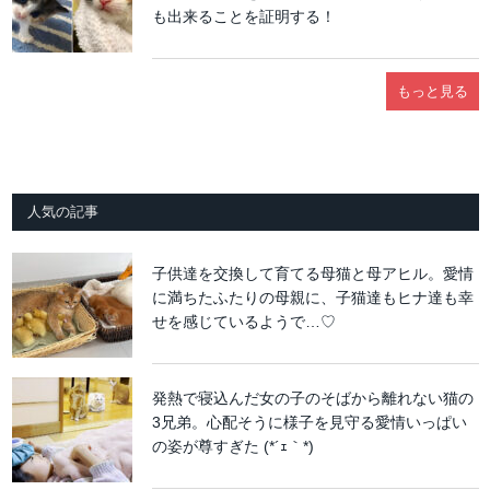
も出来ることを証明する！
もっと見る
人気の記事
子供達を交換して育てる母猫と母アヒル。愛情
に満ちたふたりの母親に、子猫達もヒナ達も幸
せを感じているようで…♡
発熱で寝込んだ女の子のそばから離れない猫の
3兄弟。心配そうに様子を見守る愛情いっぱい
の姿が尊すぎた (*´ｪ｀*)