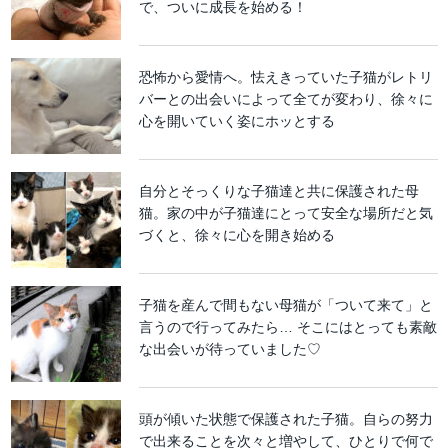
で、ついに成長を始める！
恐怖から愛情へ。怯えきっていた子猫がレトリ
バーとの出会いによって全てが変わり、徐々に
心を開いていく姿にホッとする
自分とそっくりな子猫達と共に保護された母
猫。家の中が子猫達にとって安全な場所だと気
づくと、徐々に心を開き始める
子猫を産んで間もない母猫が「ついて来て」と
言うので行ってみたら… そこにはとっても素敵
な出会いが待っていました♡
頭が傾いた状態で保護された子猫。自らの努力
で出来ることを次々と増やして、ひとりで何で