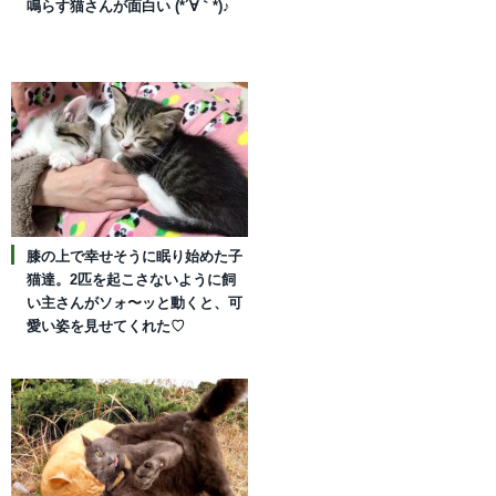
鳴らす猫さんが面白い (*´∀｀*)♪
膝の上で幸せそうに眠り始めた子
猫達。2匹を起こさないように飼
い主さんがソォ〜ッと動くと、可
愛い姿を見せてくれた♡