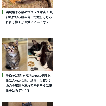
突然始まる猫のプロレス対決！ 無
邪気に取っ組み合って激しくじゃ
れ合う様子が可愛い (*´ω｀*)♡
子猫を1匹引き取るために保護施
設に入った女性。結局、母猫と3
匹の子猫達を連れて幸せそうに施
設を出る (*´ｪ｀*)