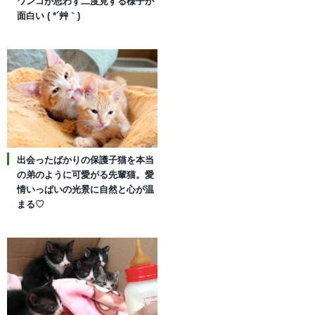
ワンコが思わず二度見する様子が
面白い ( *´艸｀)
出会ったばかりの保護子猫を本当
の弟のように可愛がる先輩猫。愛
情いっぱいの光景に自然と心が温
まる♡