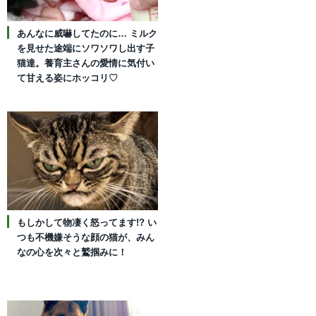
あんなに威嚇してたのに… ミルク
を見せた途端にソワソワし出す子
猫達。養育主さんの愛情に気付い
て甘える姿にホッコリ♡
もしかして物凄く怒ってます!? い
つも不機嫌そうな顔の猫が、みん
なの心を次々と鷲掴みに！