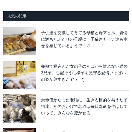
人気の記事
子供達を交換して育てる母猫と母アヒル。愛情
に満ちたふたりの母親に、子猫達もヒナ達も幸
せを感じているようで…♡
発熱で寝込んだ女の子のそばから離れない猫の
3兄弟。心配そうに様子を見守る愛情いっぱい
の姿が尊すぎた (*´ｪ｀*)
余命僅かだった老猫に、生きる目的を与えた子
猫達。そのおかげで老猫は毎日寿命を伸ばして
いって、みんなを驚かせる