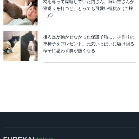
枕を奪って爆睡していた猫さん。飼い主さんが
寝返りを打つと、とっても可愛い抵抗が ( *´艸
｀)♡
後ろ足が動かせなかった保護子猫に、手作りの
車椅子をプレゼント。元気いっぱいに駆け回る
様子に思わず胸が熱くなる